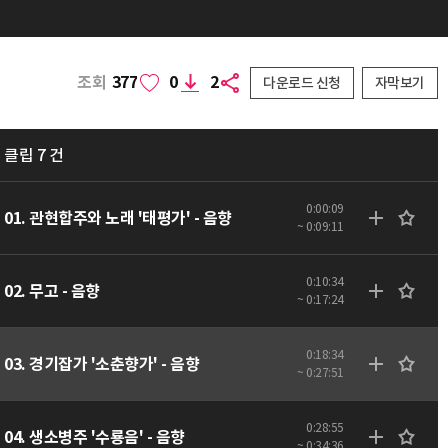
조회
377
0
2
다운로드 신청
자막보기
클립 7 건
0:00:09
01. 관현합주와 노래 '태평가' - 음향
~ 0:09:11
0:10:34
02. 무고 - 음향
~ 0:17:24
0:18:34
03. 경기잡가 '소춘향가' - 음향
~ 0:27:51
0:28:55
04. 생소병주 '수룡음' - 음향
~ 0:34:36