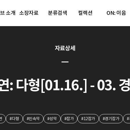
브 소개
소장자료
분류검색
컬렉션
ON: 이음
자료상세
 다형[01.16.] - 03
연
#다형
#민속악
#성악
#잡가
#12잡가
#경기잡가