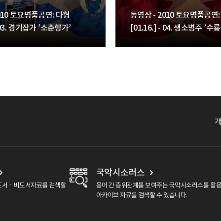
010 토요명품공연: 다형
동영상 - 2010 토요명품공연:
 - 03. 경기잡가 ’소춘향가’
[01.16.] - 04. 생소병주 ’수
국악시소러스
도서ㆍ비도서자료를 검색할
용어 간 층위관계를 보여주는 국악시소러스를 활
아카이브 자료를 검색할 수 있습니다.