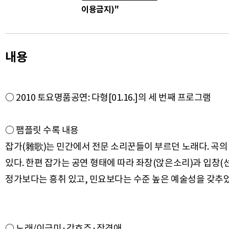
이용금지)"
내용
○ 2010 토요명품공연: 다형[01.16.]의 세 번째 프로그램
○ 팸플릿 수록 내용
잡가(雜歌)는 민간에서 전문 소리꾼들이 부르던 노래다. 곡의
있다. 한편 잡가는 공연 형태에 따라 좌창(앉은소리)과 입창
○ 노래/이금미·강효주·장경애