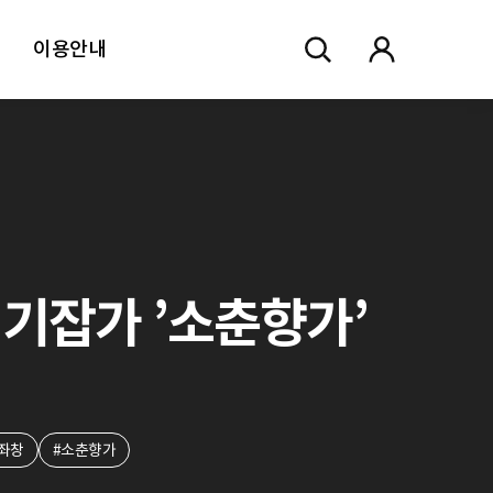
이용안내
. 경기잡가 ’소춘향가’
#좌창
#소춘향가