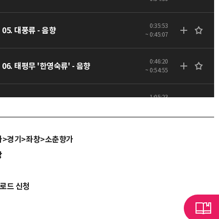
0:35:53
05. 대풍류 - 음향
~ 0:45:07
0:46:20
06. 태평무 '한영숙류' - 음향
~ 0:54:55
1:05:23
08. 판굿 - 음향
~ 1:15:25
가>경기>좌창>소춘향가
당
운로드 신청