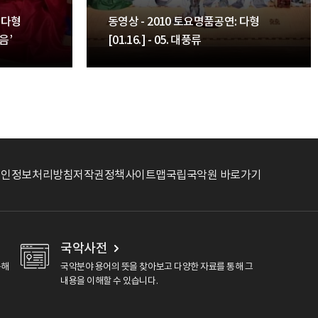
 다형
동영상 - 2010 토요명품공연: 다형
룡음’
[01.16.] - 05. 대풍류
개인정보처리방침
저작권정책
사이트맵
국립국악원 바로가기
국악사전
용해
국악분야 용어의 뜻을 찾아보고 다양한 자료를 통해 그
내용을 이해할 수 있습니다.