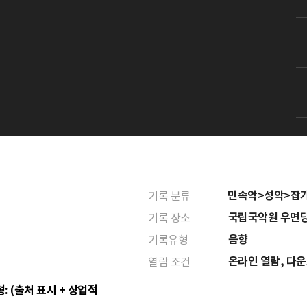
민속악>성악>잡
기록 분류
국립국악원 우면
기록 장소
음향
기록유형
온라인 열람, 다
열람 조건
: (출처 표시 + 상업적