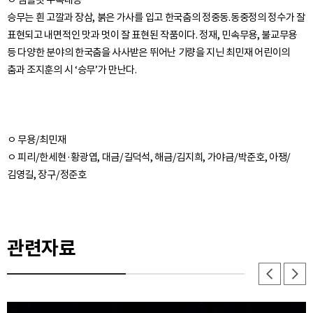
승무는 흰 고깔과 장삼, 붉은 가사를 입고 한국춤의 정중동.동중정의 정수가 잘
표현되고 내면적인 맛과 멋이 잘 표현된 작품이다. 정재, 민속무용, 불교무용
등 다양한 분야의 한국춤을 사사받은 뛰어난 기량을 지닌 최민재 어린이의
춤과 조지훈의 시 ‘승무’가 만난다.
ㅇ 무용/최민재
ㅇ 피리/한세현·황광엽, 대금/길덕석, 해금/김지희, 가야금/박준호, 아쟁/
김영길, 장구/정준호
관련자료