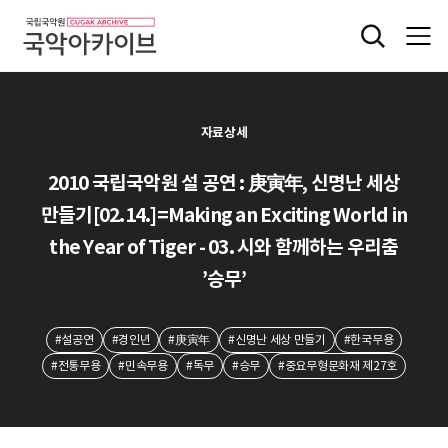
자료상세
2010 국립국악원 설 공연 : 庚寅年, 신명난 세상
만들기[02.14.]=Making an Exciting World in
the Year of Tiger - 03. 시와 함께하는 우리춤
’승무’
#설공연
#경인년
#庚寅年
#신명난 세상 만들기
#한국무용
#전통무용
#민속무용
#독무
#승무
#중요무형문화재 제27호