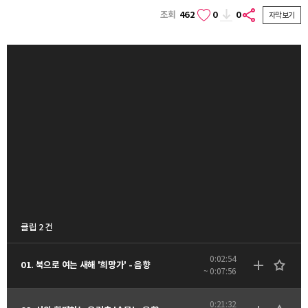
조회
462
0
0
자막보기
클립 2 건
0:02:54
01. 북으로 여는 새해 '희망가' - 음향
~ 0:07:56
0:21:32