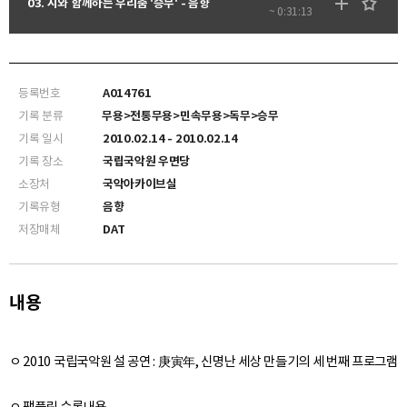
03. 시와 함께하는 우리춤 '승무' - 음향
~ 0:31:13
등록번호
A014761
기록 분류
무용>전통무용>민속무용>독무>승무
기록 일시
2010.02.14 - 2010.02.14
기록 장소
국립국악원 우면당
소장처
국악아카이브실
기록유형
음향
저장매체
DAT
내용
ㅇ 2010 국립국악원 설 공연 : 庚寅年, 신명난 세상 만들기의 세 번째 프로그램
ㅇ 팸플릿 수록내용