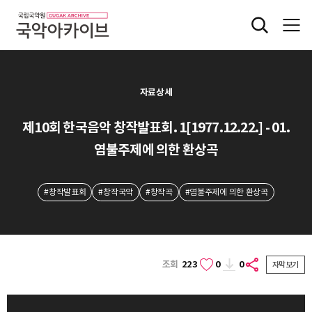
자료상세
제10회 한국음악 창작발표회. 1[1977.12.22.] - 01.
염불주제에 의한 환상곡
#창작발표회
#창작국악
#창작곡
#염불주제에 의한 환상곡
조회
223
0
0
자막보기