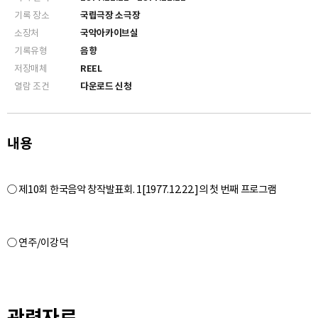
기록 장소
국립극장 소극장
소장처
국악아카이브실
기록유형
음향
저장매체
REEL
열람 조건
다운로드 신청
내용
○ 연주/이강덕
관련자료