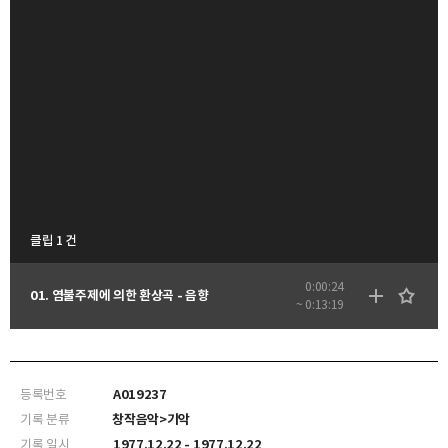
클립 1 건
0:00:24
01. 염불주제에 의한 환상곡 - 음향
~ 0:13:19
등록번호
A019237
기록 분류
창작음악>기악
기록 일시
1977.12.22 - 1977.12.22