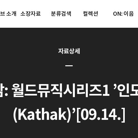
브 소개
소장자료
분류검색
컬렉션
ON: 이음
자료상세
감: 월드뮤직시리즈1 ’인도
(Kathak)’[09.14.]