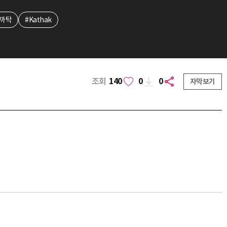
#까탁
#Kathak
조회
140
0
0
자막보기