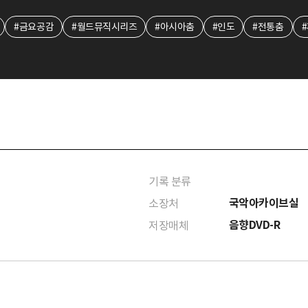
#금요공감
#월드뮤직시리즈
#아시아춤
#인도
#전통춤
기록 분류
국악아카이브실
소장처
음향DVD-R
저장매체