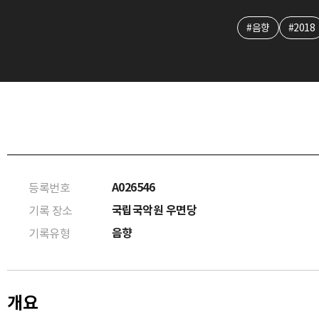
#음향
#2018
A026546
등록번호
국립국악원 우면당
기록 장소
음향
기록유형
개요