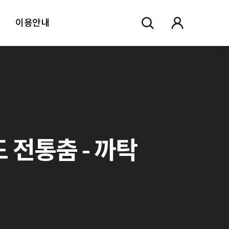
이용안내
 전통춤 - 까탁