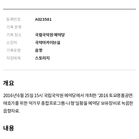
등록번호
A023581
기록 분류
기록 장소
국립국악원 예악당
소장처
국악아카이브실
기록유형
음향
저장매체
스토리지
개요
2016년 6월 25일 15시 국립국악원 예악당에서 개최한 '2016 토요명품공연:
애호가를 위한 악가무 종합프로그램-나형'실황을 예악당 보유장비로 녹음한
음향자료.
내용