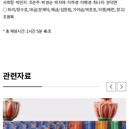
서희정·박민지·조은주·박경순·박지애·이하경·이혜경·최나리·권덕연
○ 피리/장수호, 대금/문재덕, 해금/김정림, 가야금/박준호, 아쟁/배런, 장고/
조용복
관련자료