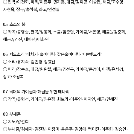
○ 집박/이건회, 피리/이종무·민지홍, 대금/김휘곤·이승엽, 해금/고수영·
사현욱, 장구/홍석복, 좌고/안성일
05. 초소의 봄
○ 작곡/공영송, 편곡/정동희, 소금/임준형, 가야금/서은영, 해금1/김준희,
해금2/김진, 대아쟁/이화연
06. 서도소리 '배치기·술비타령·잦은술비타령·빠른뱃노래'
○ 소리/유지숙·김민경·장효선
○ 피리/장수호, 대금/원완철, 해금/김선구, 가야금/문경아, 아쟁/윤서경,
장고/조용복
07. 넉대의 가야금과 해금을 위한 메나리
○ 작곡/류형선, 가야금/임은정·최보라·이주인·이지언, 해금/안혜진
08. 부채춤
○ 지도/양선희
○ 부채춤/김혜자·김진정·이정미·윤은주·김영애·백미진·이주희·정승연·