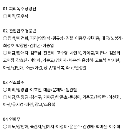
01. 피리독주 상령산
○ 피리/고우석
02. 관현합주 경풍년
○ 집박/이건회, 피리/양명석·황규상·김철·이종무·민지홍, 대금/노붕래·
최성호·박장원·김휘곤·이승엽
○ 해금/황애자·김주남·전은혜·고수영·사현욱, 가야금/이유나·김윤희·
고연정·강효진·이명하, 거문고/김치자·채은선·윤성혜·고보석·박지현,
아쟁/김인애, 소금/이결, 장구/홍석복, 좌고/안성일
03. 산조합주
○ 피리/황광엽·이호진, 대금/문재덕·원완철
○ 해금/김정림·김선구, 가야금/박준호·문경아, 거문고/한민택·이선화,
아쟁/윤서경·배런, 장고/조용복
04. 연화무
○ 지도/장민하, 죽간자/김혜자·이정미·윤은주·김영애·백미진·이주희