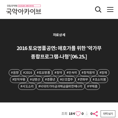
자료상세
2016 토요명품공연: 애호가를 위한 ’악가무
종합프로그램-나형’[06.25.]
#음향
#2016
#토요명품
#정악
#민속악
#창작음악
#정재
#창작무용
#상령산
#경풍년
#산조합주
#연화무
#초소의봄
#서도소리
#넉대의가야금과해금을위한메나리
#부채춤
조회
184
0
0
자막보기