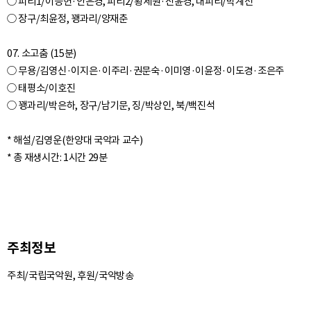
○ 피리1/이승헌·안은경, 피리2/황세원·진윤경, 대피리/박계전
○ 장구/최윤정, 꽹과리/양재춘
07. 소고춤 (15분)
○ 무용/김영신·이지은·이주리·권문숙·이미영·이윤정·이도경·조은주
○ 태평소/이호진
○ 꽹과리/박은하, 장구/남기문, 징/박상인, 북/백진석
* 해설/김영운(한양대 국악과 교수)
주최정보
주최/국립국악원, 후원/국악방송