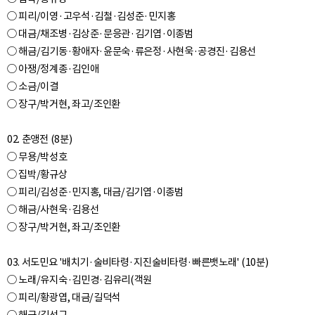
○ 피리/이영·고우석·김철·김성준·민지홍
○ 대금/채조병·김상준·문응관·김기엽·이종범
○ 해금/김기동·황애자·윤문숙·류은정·사현욱·공경진·김용선
○ 아쟁/정계종·김인애
○ 소금/이결
○ 장구/박거현, 좌고/조인환
02. 춘앵전 (8분)
○ 무용/박성호
○ 집박/황규상
○ 피리/김성준·민지홍, 대금/김기엽·이종범
○ 해금/사현욱·김용선
○ 장구/박거현, 좌고/조인환
03. 서도민요 '배치기·술비타령·지진술비타령·빠른뱃노래' (10분)
○ 노래/유지숙·김민경·김유리(객원
○ 피리/황광엽, 대금/길덕석