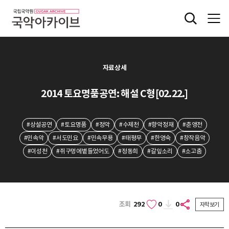
자료상세
2014 토요명품공연: 해설 C형[02.22.]
#상설공연
#토요명품
#정악
#수제천
#향악정재
#춘앵전
#민속악
#서도민요
#민속무용
#태평무
#한영숙
#창작음악
#이성천
#쥐구멍에볕들었어도
#정동희
#갈잎소리
#소고춤
조회
292
0
0
자막보기