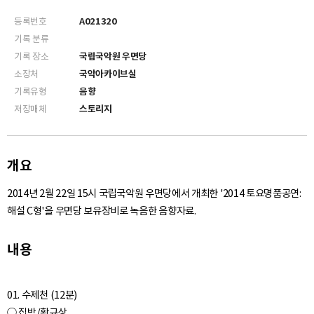
등록번호
A021320
기록 분류
기록 장소
국립국악원 우면당
소장처
국악아카이브실
기록유형
음향
저장매체
스토리지
개요
2014년 2월 22일 15시 국립국악원 우면당에서 개최한 '2014 토요명품공연:
해설 C형'을 우면당 보유장비로 녹음한 음향자료.
내용
01. 수제천 (12분)
○ 집박/황규상