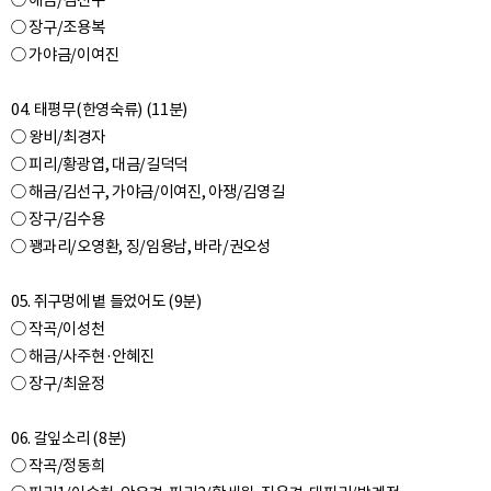
○ 해금/김선구
○ 장구/조용복
○ 가야금/이여진
04. 태평무(한영숙류) (11분)
○ 왕비/최경자
○ 피리/황광엽, 대금/길덕덕
○ 해금/김선구, 가야금/이여진, 아쟁/김영길
○ 장구/김수용
○ 꽹과리/오영환, 징/임용남, 바라/권오성
05. 쥐구멍에 볕 들었어도 (9분)
○ 작곡/이성천
○ 해금/사주현·안혜진
○ 장구/최윤정
06. 갈잎소리 (8분)
○ 작곡/정동희