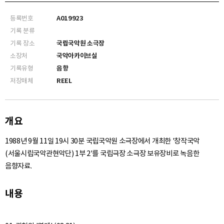
등록번호
A019923
기록 분류
기록 장소
국립국악원 소극장
소장처
국악아카이브실
기록유형
음향
저장매체
REEL
개요
1988년 9월 11일 19시 30분 국립국악원 소극장에서 개최한 '창작국악
(서울시립국악관현악단) 1부 2'를 국립극장 소극장 보유장비로 녹음한
음향자료.
내용