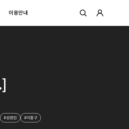
이용안내
]
#성경린
#이흥구