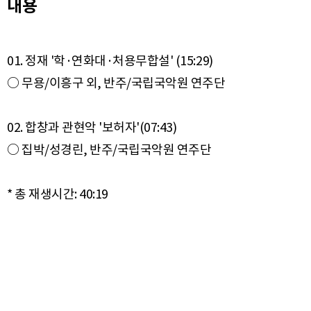
내용
01. 정재 '학·연화대·처용무합설' (15:29)
○ 무용/이흥구 외, 반주/국립국악원 연주단
02. 합창과 관현악 '보허자'(07:43)
○ 집박/성경린, 반주/국립국악원 연주단