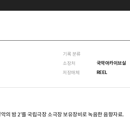
기록 분류
국악아카이브실
소장처
REEL
저장매체
 '정악의 밤 2'를 국립극장 소극장 보유장비로 녹음한 음향자료.