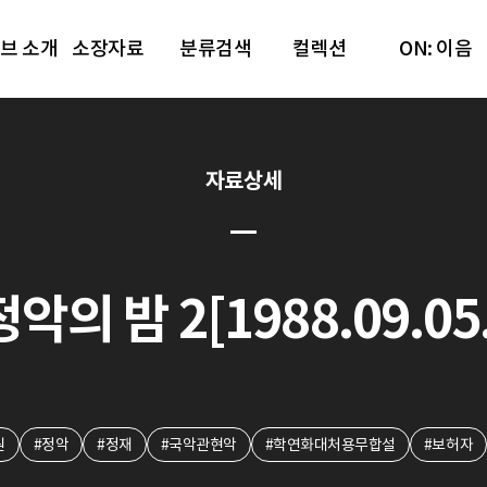
브 소개
소장자료
분류검색
컬렉션
ON: 이음
자료상세
정악의 밤 2[1988.09.05.
원
#정악
#정재
#국악관현악
#학연화대처용무합설
#보허자