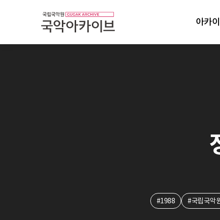
아카이
#1988
#국립국악