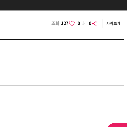
조회
127
0
0
자막보기