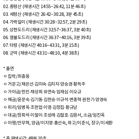
02. 중령산 (재생시간 14:55~26:42, 11분 46초)
03. 세령산 (재생시간 26:42~30:28, 3분 45초)
04. 가락덜이 (재생시간 30:28~32:57, 2분 29초)
05. 상현도드리 (재생시간 32:57~36:37, 3분 40초)
06. 염불도드리 (재생시간 36:37~40:16, 3분 39초)
07. 타령 (재생시간 40:16~43:31, 3분 15초)
08. 군악 (재생시간 43:31~48:10, 4분 38초)
* 출연
ㅇ 집박/최충웅
ㅇ 거문고/채은선∙김미숙∙김치자∙양승경∙황득주
ㅇ 가야금/한진∙채성희∙유연숙∙임재심∙이오규
ㅇ 해금/윤문숙∙김기동∙김한승∙이규석∙변종혁∙원한기∙양경숙
ㅇ 피리/임병옥∙조한업∙이영∙김정집∙황규남
ㅇ 대금/정회석∙이철이∙조성래∙김철호∙김응서, 소금/임진옥
ㅇ 아쟁/안무혁, 양금/이지영∙홍선숙, 좌고/이춘식, 장구/이세환