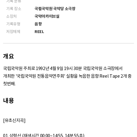
기록 분류
기록 장소
국립국악원 국악당 소극장
소장처
국악아카이브실
기록유형
음향
저장매체
REEL
개요
국립국악원 주최로 1992년 4월 9일 19시 30분 국립국악원 소극장에서
개최한 '국립국악원 전통음악연주회' 실황을 녹음한 음향 Reel Tape 2개 중
첫번째.
내용
[유초신지곡]
01. 상령산 (재생시간 00:00~14:55, 14분 55초)