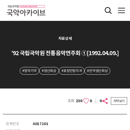
자료상세
’92 국립국악원 전통음악연주회 ①[1992.04.09.]
#정악기악
#영산회상
#표정만방지곡
#관악영산회상
조회
230
0
0
자막보기
등록번호
A017101