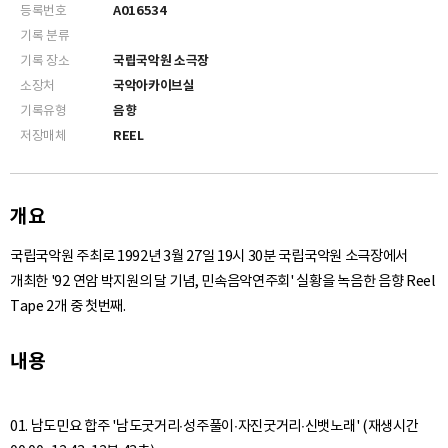
등록번호
A016534
기록 분류
기록 장소
국립국악원 소극장
소장처
국악아카이브실
기록유형
음향
저장매체
REEL
개요
국립국악원 주최로 1992년 3월 27일 19시 30분 국립국악원 소극장에서
개최한 '92 연암 박지원의 달 기념, 민속음악연주회' 실황을 녹음한 음향 Reel
Tape 2개 중 첫번째.
내용
01. 남도민요 합주 '남도굿거리∙성주풀이∙자진굿거리∙신뱃노래' (재생시간