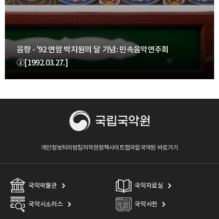
음향 - '92 연암 박지원의 달 기념: 민속음악연주회
②[1992.03.27.]
개인정보처리방침
저작권정책
사이트맵
국립국악원 바로가기
국악박물관
국악자료실
국악시소러스
국악사전