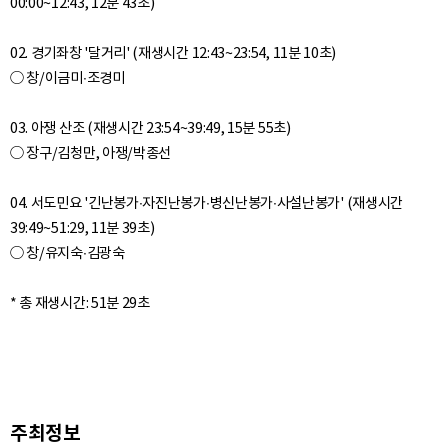
00:00~12:43, 12분 43초)
02. 경기좌창 '달거리' (재생시간 12:43~23:54, 11분 10초)
○ 창/이금미∙조경미
03. 아쟁 산조 (재생시간 23:54~39:49, 15분 55초)
○ 장구/김청만, 아쟁/박종선
04. 서도민요 '긴난봉가∙자진난봉가∙병신난봉가∙사설난봉가' (재생시간
39:49~51:29, 11분 39초)
○ 창/유지숙∙김광숙
주최정보