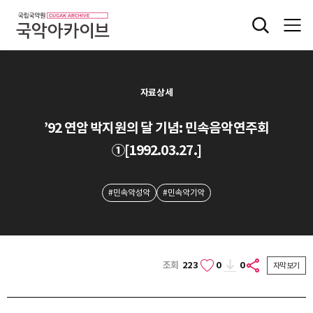
자료상세
’92 연암 박지원의 달 기념: 민속음악연주회
①[1992.03.27.]
#민속악성악
#민속악기악
조회
223
0
0
자막보기