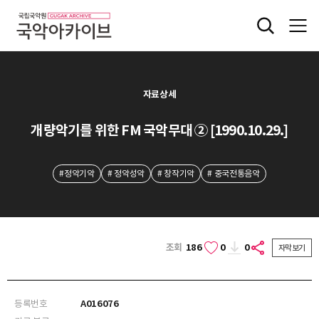
자료상세
개량악기를 위한 FM 국악무대 ② [1990.10.29.]
#정악기악
# 정악성악
# 창작기악
# 중국전통음악
조회
186
0
0
자막보기
등록번호
A016076