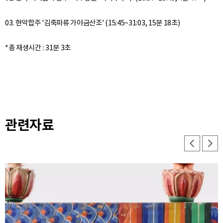
03. 현악합주 '김죽파류 가야금산조' (15:45~31:03, 15분 18초)
관련자료