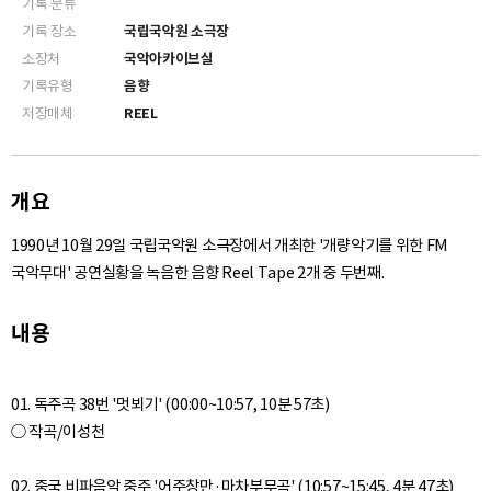
기록 분류
기록 장소
국립국악원 소극장
소장처
국악아카이브실
기록유형
음향
저장매체
REEL
개요
1990년 10월 29일 국립국악원 소극장에서 개최한 '개량악기를 위한 FM
국악무대' 공연실황을 녹음한 음향 Reel Tape 2개 중 두번째.
내용
01. 독주곡 38번 '멋뵈기' (00:00~10:57, 10분 57초)
○ 작곡/이성천
02. 중국 비파음악 중주 '어주창만·마차부무곡' (10:57~15:45, 4분 47초)