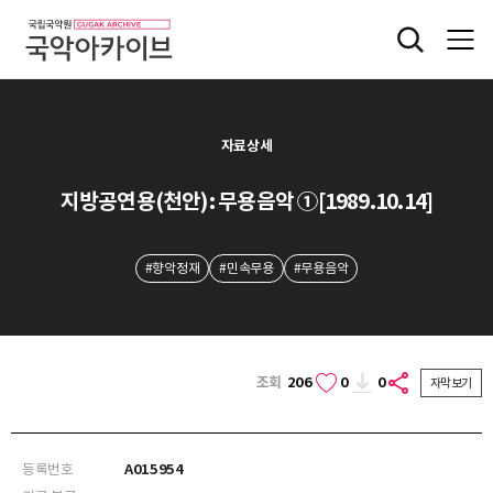
자료상세
지방공연용(천안): 무용음악 ①[1989.10.14]
#향악정재
#민속무용
#무용음악
조회
206
0
0
자막보기
등록번호
A015954