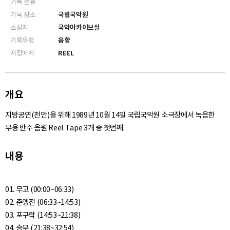
기록 분류
기록 장소
국립국악원
소장처
국악아카이브실
기록유형
음향
저장매체
REEL
개요
지방공연(천안)을 위해 1989년 10월 14일 국립국악원 소극장에서 녹음한
무용 반주 음원 Reel Tape 3개 중 첫번째.
내용
01. 무고 (00:00~06:33)
02. 춘앵전 (06:33~14:53)
03. 포구락 (14:53~21:38)
04. 승무 (21:38~32:54)