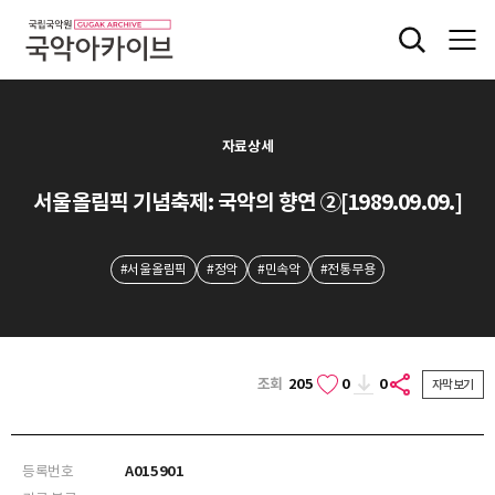
자료상세
서울올림픽 기념축제: 국악의 향연 ②[1989.09.09.]
#서울올림픽
#정악
#민속악
#전통무용
조회
205
0
0
자막보기
등록번호
A015901