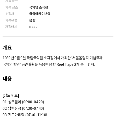
기록 분류
기록 장소
국악당 소극장
소장처
국악아카이브실
기록유형
음향
저장매체
REEL
개요
1989년 9월 9일 국립국악원 소극장에서 개최한 '서울올림픽 기념축제:
국악의 향연' 공연실황을 녹음한 음향 Reel Tape 2개 중 두번째.
내용
[남도 민요]
01. 성주풀이 (00:00~04:20)
02. 남한산성 (04:20~07:40)
03. 진도아리랑 (07:40~11:10)