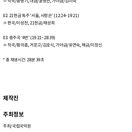
ㅇ 작곡/황병기, 대금/윤병천, 가야금/김미숙
02. 21현금 독주 '서울, 사랑은' (12:24~19:21)
ㅇ 편곡/이성천, 21현금/채성희
03. 중주곡 '4번' (19:21~28:39)
ㅇ 작곡/황의종, 거문고/김호식, 가야금/유연숙, 해금/이창신
제작진
주최정보
주최/국립국악원