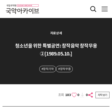
자료상세
청소년을 위한 특별공연: 창작음악 창작무용
②[1989.05.10.]
#창작기악
#창작무용
조회
183
0
0
자막보기