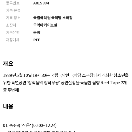
등록번호
A015884
기록 분류
기록 장소
국립국악원 국악당 소극장
소장처
국악아카이브실
기록유형
음향
저장매체
REEL
개요
1989년 5월 10일 19시 30분 국립국악원 국악당 소극장에서 개최한 청소년을
위한 특별공연 '창작음악 창작무용' 공연실황을 녹음한 음향 Reel Tape 2개
중 두번째.
내용
01. 중주곡 '산운' (00:00~12:24)