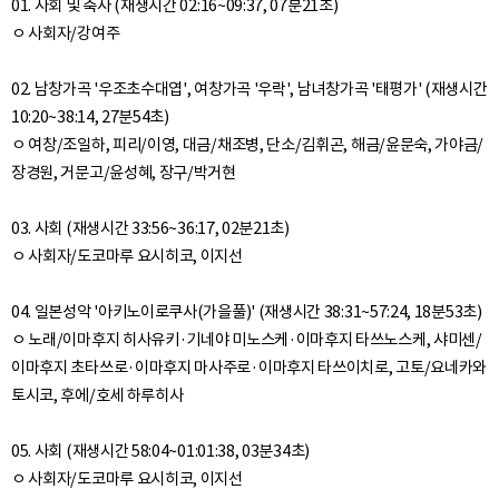
01. 사회 및 축사 (재생시간 02:16~09:37, 07분21초)
ㅇ 사회자/강여주
02. 남창가곡 '우조초수대엽', 여창가곡 '우락', 남녀창가곡 '태평가' (재생시간
10:20~38:14, 27분54초)
ㅇ 여창/조일하, 피리/이영, 대금/채조병, 단소/김휘곤, 해금/윤문숙, 가야금/
장경원, 거문고/윤성혜, 장구/박거현
03. 사회 (재생시간 33:56~36:17, 02분21초)
ㅇ 사회자/도코마루 요시히코, 이지선
04. 일본성악 '아키노이로쿠사(가을풀)' (재생시간 38:31~57:24, 18분53초)
ㅇ 노래/이마후지 히사유키·기네야 미노스케·이마후지 타쓰노스케, 샤미센/
이마후지 초타쓰로·이마후지 마사주로·이마후지 타쓰이치로, 고토/요네카와
토시코, 후에/호세 하루히사
05. 사회 (재생시간 58:04~01:01:38, 03분34초)
ㅇ 사회자/도코마루 요시히코, 이지선