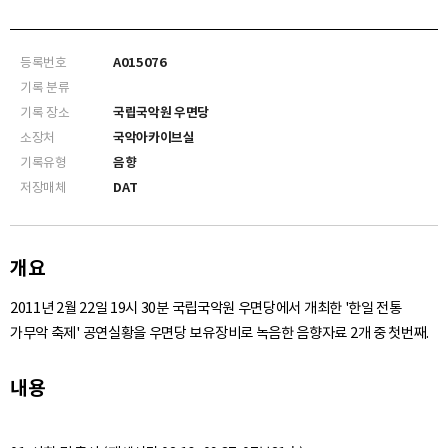
등록번호
A015076
기록 분류
기록 장소
국립국악원 우면당
소장처
국악아카이브실
기록유형
음향
저장매체
DAT
개요
2011년 2월 22일 19시 30분 국립국악원 우면당에서 개최한 '한일 전통
가무악 축제' 공연실황을 우면당 보유장비로 녹음한 음향자료 2개 중 첫번째.
내용