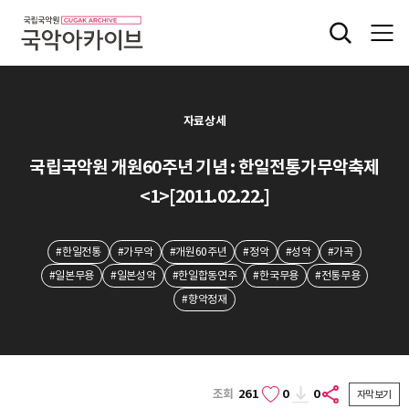
자료상세
국립국악원 개원60주년 기념 : 한일전통가무악축제
<1>[2011.02.22.]
#한일전통
#가무악
#개원60주년
#정악
#성악
#가곡
#일본무용
#일본성악
#한일합동연주
#한국무용
#전통무용
#향악정재
조회
261
0
0
자막보기