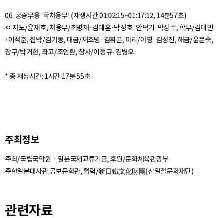
06. 궁중무용 '학처용무' (재생시간 01:02:15~01:17:12, 14분57초)
ㅇ 지도/윤재호, 처용무/최병재·김태훈·박성호·안덕기·박상주, 학무/김대민
·이석준, 집박/김기동, 대금/채조병·김휘곤, 피리/이영·김성진, 해금/윤문숙,
장구/박거현, 좌고/조인환, 창사/이정규·김병오
주최정보
주최/국립국악원ㆍ일본국제교류기금, 후원/문화체육관광부·
주한일본대사관 공보문화관, 협력/新日鐵文化財團(신일철문화재단)
관련자료