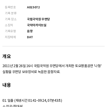
등록번호
A015072
기록 분류
기록 장소
국립국악원 우면당
소장처
국악아카이브실
기록유형
음향
저장매체
DAT
개요
2011년 2월 26일 16시 국립국악원 우면당에서 개최한 토요명품공연 '나형'
실황을 우면당 보유장비로 녹음한 음향자료.
내용
01. 일출 (재생시간 01:41~09:24, 07분43초)
ㅇ 작곡/정대석