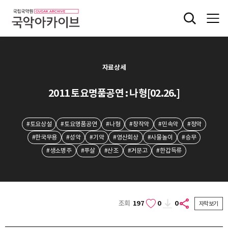
자료상세
2011 토요명품공연 : 나형[02.26.]
#토요상설
#토요명품공연
#나형
#창작악
#민속악
#정악
#한국무용
#성악
#기악
#영산회상
#사물놀이
#승무
#생소병주
#푸살
#산조
#거문고
#한갑득류
조회
197
0
0
자막보기