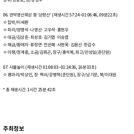
장구/정준호, 징/강형수
06. 관악영산회상 중 '상령산' (재생시간 57:24~01:06:46, 09분22초)
ㅇ 집박/이세환
ㅇ 피리/양명석·나영선·고우석·홍현우
ㅇ 대금/김상준·최성호·김기엽·이승엽
ㅇ 해금/황애자·류정연·전은혜·사현욱·김용선·한갑수
ㅇ 아쟁/정계종, 소금/김휘곤, 장구/홍석복, 좌고/안성일(준단원)
07. 사물놀이 (재생시간 01:08:03~01:24:36, 16분33초)
ㅇ 꽹과리/박상인, 징·짝쇠/강병혁(준단원), 장구/남기문, 북/이대원
주최정보