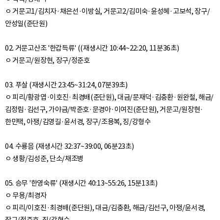
ㅇ 거문고1/김치자·채은선·이방실, 거문고2/김미숙·윤성혜·고보석, 장구/
안성일(준단원)
02. 거문고산조 '한갑득류' ((재생시간 10:44~22:20, 11분36초)
ㅇ 거문고/원장현, 장구/정준호
03. 푸살 (재생시간 23:45~31:24, 07분39초)
ㅇ 피리/황광엽·이호진·최경배(준단원), 대금/문재덕·김충환·원완철, 해금/
김정림·김선구, 가야금/박준호·문경아·이여진(준단원), 거문고/원장현·
한민택, 아쟁/김영길·윤서경, 장구/조용복, 징/강형수
04. 수룡음 (재생시간 32:37~39:00, 06분23초)
ㅇ 생황/김성준, 단소/채조병
05. 승무 '한영숙류' (재생시간 40:13~55:26, 15분13초)
ㅇ 무용/최경자
ㅇ 피리/이호진·최경배(준단원), 대금/김충환, 해금/김선구, 아쟁/윤서경,