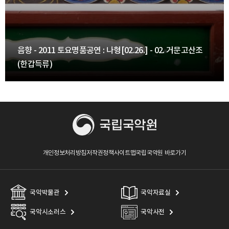
음향 - 2011 토요명품공연 : 나형[02.26.] - 02. 거문고산조
(한갑득류)
개인정보처리방침
저작권정책
사이트맵
국립국악원 바로가기
국악박물관
국악자료실
국악시소러스
국악사전