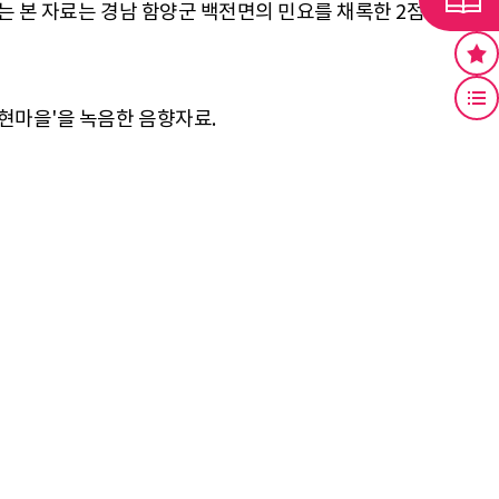
는 본 자료는 경남 함양군 백전면의 민요를 채록한 2점의
현마을'을 녹음한 음향자료.