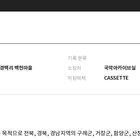
기록 분류
 경백리 백현마을
국악아카이브실
소장처
CASSETTE
저장매체
 목적으로 전북, 경북, 경남지역의 구례군, 거창군, 함양군,