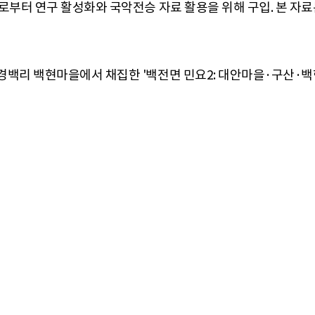
로부터 연구 활성화와 국악전승 자료 활용을 위해 구입. 본 자료
경백리 백현마을에서 채집한 '백전면 민요2: 대안마을·구산·백