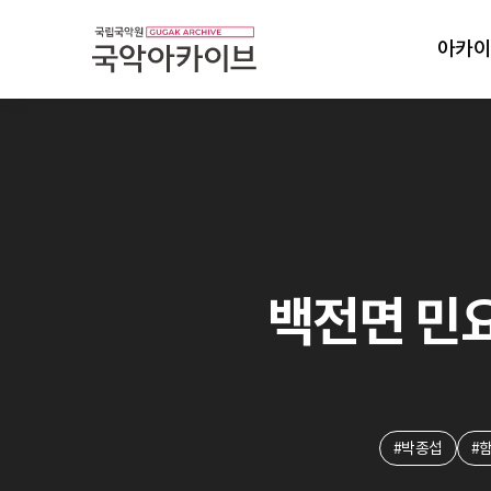
아카이
백전면 민
#박종섭
#