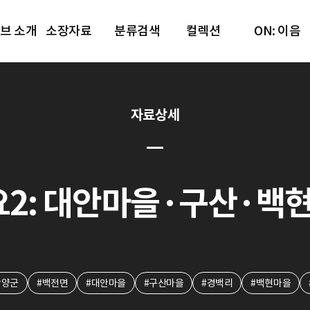
브 소개
소장자료
분류검색
컬렉션
ON: 이음
자료상세
요2: 대안마을·구산·백현
함양군
#백전면
#대안마을
#구산마을
#경백리
#백현마을