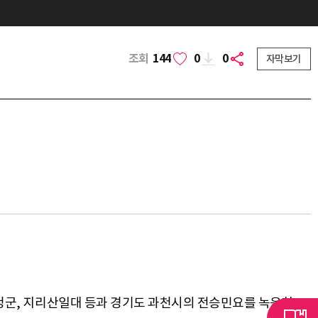
조회
144
0
0
자막보기
 산청군, 지리산일대 등과 경기도 과천시의 전승민요를 녹음한