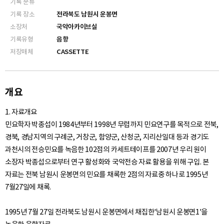
기록 분류
기록 장소
전라북도 남원시 운봉면
소장처
국악아카이브실
기록유형
음향
저장매체
CASSETTE
개요
1. 자료개요
민요학자 박종섭이 1984년부터 1998년 무렵까지 민요연구를 목적으로 전북,
경북, 경남지역의 구례군, 거창군, 함양군, 산청군, 지리산일대 등과 경기도
과천시의 전승민요를 녹음한 102점의 카세트테이프를 2007년 우리 원이
소장자 박종섭으로부터 연구 활성화와 국악전승 자료 활용을 위해 구입. 본
자료는 전북 남원시 운봉면의 민요를 채록한 2점의 자료중 하나로 1995년
7월27일에 채록.
1995년 7월 27일 전라북도 남원시 운봉면에서 채집한'남원시 운봉면1'을