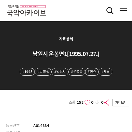
자료상세
남원시 운봉면1[1995.07.27.]
#1995
#박종섭
#남원시
#운봉읍
#민요
#채록
조회
152
0
0
자막보기
등록번호
A014884