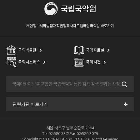
개인정보처리방침
저작권정책
사이트맵
국립국악원 바로가기
국악박물관
국악자료실
국악시소러스
국악사전
서울 서초구 남부순환로 2364
Tel:02)580-3375
Fax:02)580-3079
Copyright © NATIONAL GUGAK CENTER All Rights Reserved