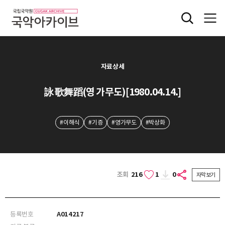
자료상세
詠 歌舞蹈(영 가무도)[1980.04.14.]
#이해식
#기증
#영가무도
#박상화
조회
216
1
0
자막보기
등록번호
A014217