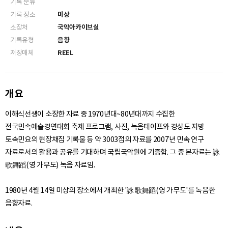
기록 분류
기록 장소
미상
소장처
국악아카이브실
기록유형
음향
저장매체
REEL
개요
이해식선생이 소장한 자료 중 1970년대~80년대까지 수집한
전국민속예술경연대회 축제 프로그램, 사진, 녹음테이프와 경상도 지방
토속민요의 현장채집 기록물 등 약 3003점의 자료를 2007년 민속 연구
자료로서의 활용과 공유를 기대하며 국립국악원에 기증함. 그 중 본자료는 詠
歌舞蹈(영 가무도) 녹음 자료임.
1980년 4월 14일 미상의 장소에서 개최한 '詠 歌舞蹈(영 가무도'를 녹음한
음향자료.