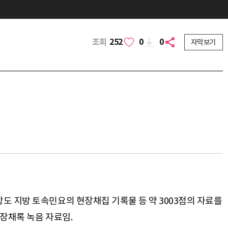
조회
252
0
0
자막보기
도 지방 토속민요의 현장채집 기록물 등 약 3003점의 자료를
장채록 녹음 자료임.