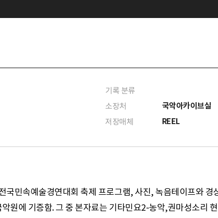
기록 분류
국악아카이브실
소장처
REEL
저장매체
 전국민속예술경연대회 축제 프로그램, 사진, 녹음테이프와 경상
국악원에 기증함. 그 중 본자료는 기타민요2-농악,권마성소리 현