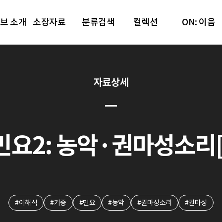
브 소개
소장자료
분류검색
컬렉션
ON: 이음
자료상세
민요2: 농악·권마성소리[
#이해식
#기증
#민요
#농악
#권마성소리
#권마성