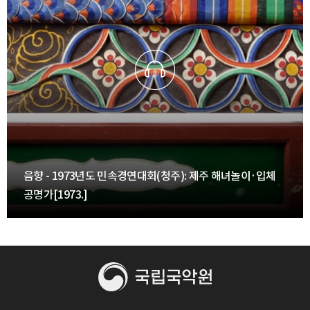
음향 - 1973년도 민속경연대회(청주): 제주 해녀놀이·입체
공명가[1973.]