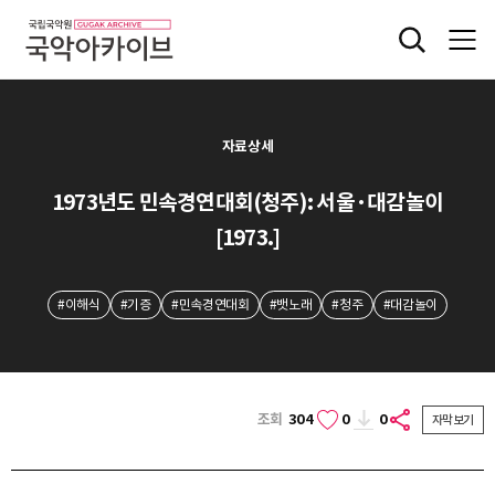
자료상세
1973년도 민속경연대회(청주): 서울·대감놀이
[1973.]
#이해식
#기증
#민속경연대회
#뱃노래
#청주
#대감놀이
조회
304
0
0
자막보기