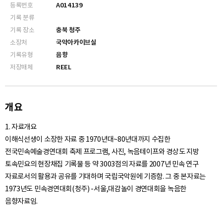
등록번호
A014139
기록 분류
기록 장소
충북 청주
소장처
국악아카이브실
기록유형
음향
저장매체
REEL
개요
1. 자료개요
이해식선생이 소장한 자료 중 1970년대~80년대까지 수집한
전국민속예술경연대회 축제 프로그램, 사진, 녹음테이프와 경상도 지방
토속민요의 현장채집 기록물 등 약 3003점의 자료를 2007년 민속 연구
자료로서의 활용과 공유를 기대하며 국립국악원에 기증함. 그 중 본자료는
1973년도 민속경연대회(청주) -서울,대감놀이 경연대회을 녹음한
음향자료임.