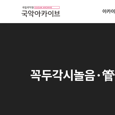
아카이
꼭두각시놀음·管을 위