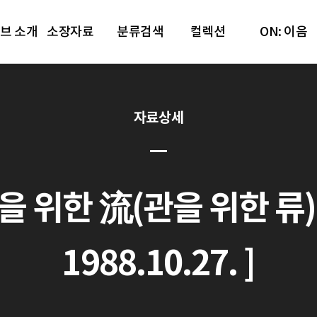
브 소개
소장자료
분류검색
컬렉션
ON: 이음
자료상세
한 流(관을 위한 류)(KB
1988.10.27. ]