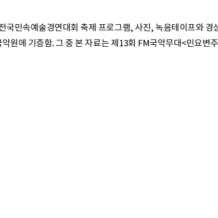
 전국민속예술경연대회 축제 프로그램, 사진, 녹음테이프와 경상
악원에 기증함. 그 중 본 자료는 제13회 FM국악무대<민요변주곡