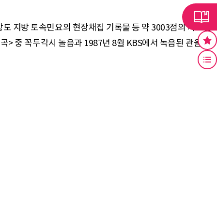
도 지방 토속민요의 현장채집 기록물 등 약 3003점의 자료를
> 중 꼭두각시 놀음과 1987년 8월 KBS에서 녹음된 관을