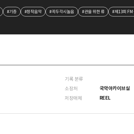
#기증
#창작음악
#꼭두각시놀음
#관을 위한 류
#제13회 F
기록 분류
국악아카이브실
소장처
REEL
저장매체