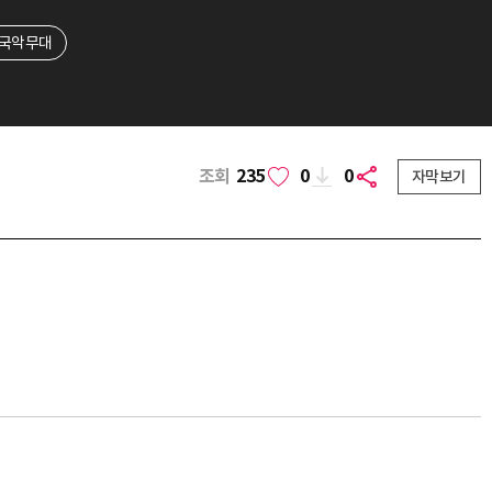
M 국악무대
조회
235
0
0
자막보기