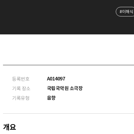
#이해식
A014097
등록번호
국립국악원 소극장
기록 장소
음향
기록유형
개요