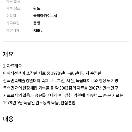
기록 분류
기록 장소
완도
소장처
국악아카이브실
기록유형
음향
저장매체
REEL
개요
1. 자료개요
이해식선생이 소장한 자료 중 1970년대~80년대까지 수집한
전국민속예술경연대회 축제 프로그램, 사진, 녹음테이프와 경상도 지방
토속민요의 현장채집 기록물 등 약 3003점의 자료를 2007년 민속 연구
자료로서의 활용과 공유를 기대하며 국립국악원에 기증함. 그 중 본 자료는
1978년 9월 녹음된 완도농악 녹음, 편집본임.
내용