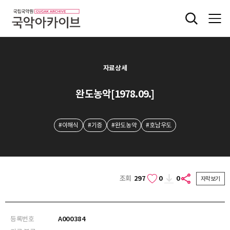
자료상세
완도농악[1978.09.]
#이해식
#기증
#완도농악
#호남우도
조회
297
0
0
자막보기
등록번호
A000384