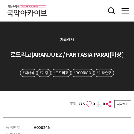
자료상세
로드리고(ARANJUEZ / FANTASIA PARA)[미상]
#이해식
#기증
#로드리고
#RODRIGO
#기타연주
조회
275
0
0
자막보기
등록번호
A000245