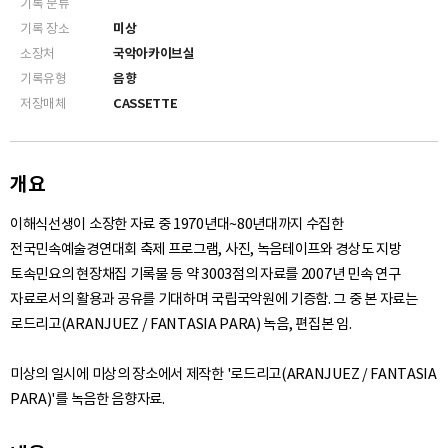
기록 분류
기록 장소
미상
소장처
국악아카이브실
기록유형
음향
저장매체
CASSETTE
개요
이해식선생이 소장한 자료 중 1970년대~80년대까지 수집한
전국민속예술경연대회 축제 프로그램, 사진, 녹음테이프와 경상도 지방
토속민요의 현장채집 기록물 등 약 3003점의 자료를 2007년 민속 연구
자료로서의 활용과 공유를 기대하며 국립국악원에 기증함. 그 중 본 자료는
로드리고(ARANJUEZ / FANTASIA PARA) 녹음, 편집본 임.
미상의 일시에 미상의 장소에서 제작한 '로드리고(ARANJUEZ / FANTASIA
PARA)'를 녹음한 음향자료.