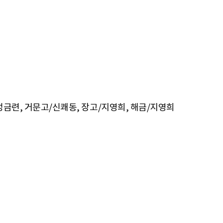
/성금련, 거문고/신쾌동, 장고/지영희, 해금/지영희