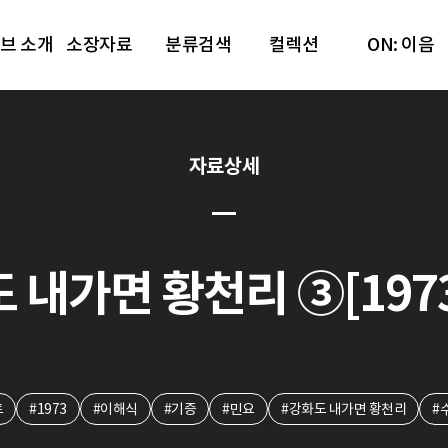
브 소개
소장자료
분류검색
컬렉션
ON: 이음
자료상세
 내가면 황천리 ③[1973.
트
#1973
#이해식
#기증
#민요
#강화도 내가면 황천리
#