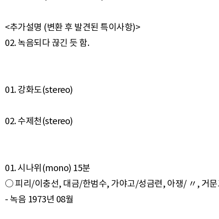
<추가설명 (변환 후 발견된 특이사항)>
02. 녹음되다 끊긴 듯 함.
01. 강화도(stereo)
02. 수제천(stereo)
01. 시나위(mono) 15분
○ 피리/이충선, 대금/한범수, 가야고/성금련, 아쟁/ 〃, 거