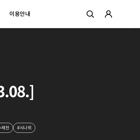
이용안내
08.]
수제천
#시나위