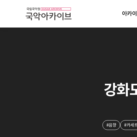
아카이
강화도
#음향
#카세