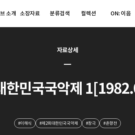
브 소개
소장자료
분류검색
컬렉션
ON: 이음
자료상세
한민국국악제 1[1982.0
#이해식
#제2회대한민국국악제
#창극
#춘향전