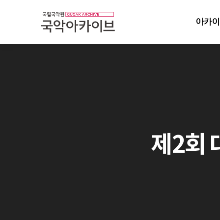
아카이
제2회 대