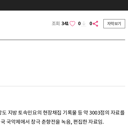
조회
341
0
0
자막보기
도 지방 토속민요의 현장채집 기록물 등 약 3003점의 자료를
한민국 국악제에서 창극 춘향전을 녹음, 편집한 자료임.