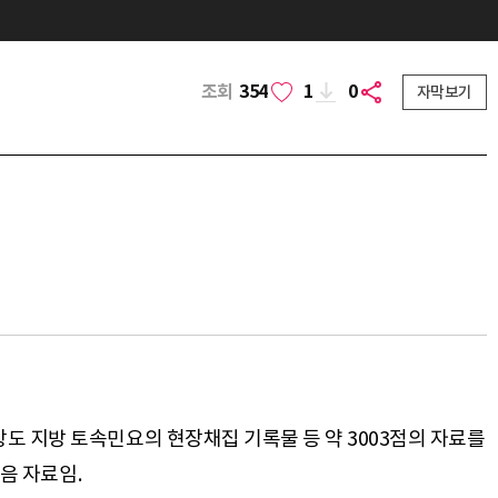
조회
354
1
0
자막보기
도 지방 토속민요의 현장채집 기록물 등 약 3003점의 자료를
음 자료임.