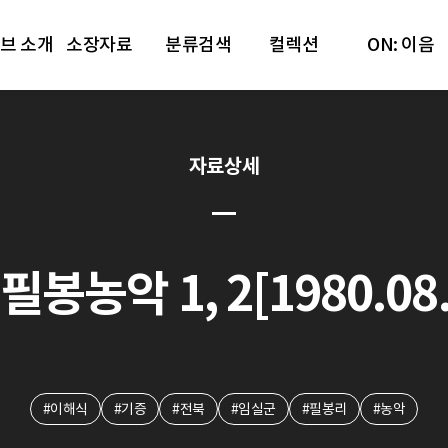
브 소개
소장자료
분류검색
컬렉션
ON: 이음
자료상세
봉농악 1, 2[1980.08.
#이해식
#기증
#전북
#임실군
#필봉리
#농악