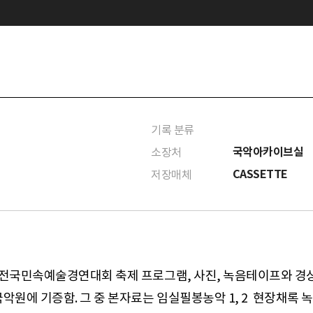
기록 분류
국악아카이브실
소장처
CASSETTE
저장매체
 전국민속예술경연대회 축제 프로그램, 사진, 녹음테이프와 경상
악원에 기증함. 그 중 본자료는 임실필봉농악 1, 2 현장채록 녹