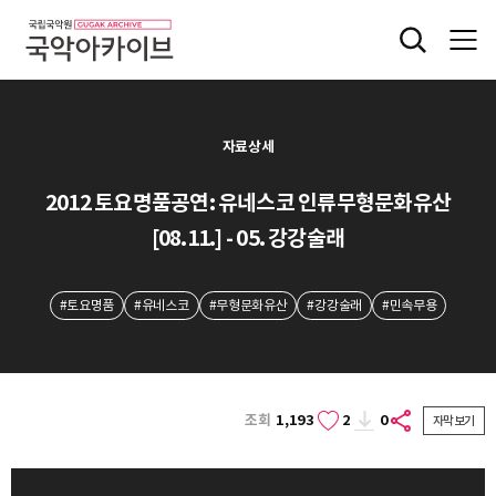
자료상세
2012 토요명품공연: 유네스코 인류무형문화유산
[08.11.] - 05. 강강술래
#토요명품
#유네스코
#무형문화유산
#강강술래
#민속무용
조회
1,193
2
0
자막보기