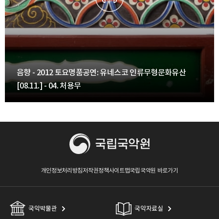
음향 - 2012 토요명품공연: 유네스코 인류무형문화유산
[08.11.] - 04. 처용무
개인정보처리방침
저작권정책
사이트맵
국립국악원 바로가기
국악박물관
국악자료실