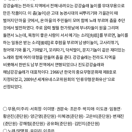
강강술래는 전라도 지역에서 전해 내려오는 강강술래 놀이를 무대무용으로
만든 작품이다. 이 춤(놀이)은 고대 농경시대의 씨뿌리기와 가을걷이 때
벌어지던 마을 굿에서, 온 마을의 주민들이 모여 함께 노래 부르며 춤을 추던
것에서 발전하였다. 주로 음력 팔월 한가윗날에 부녀자들이 원을 그리며
돌면서 노는데, 목청이 좋은 사람이 서서 메기는 소리[先唱]를 부르면, 놀이를
하는 일동은 받는 소리[後唱]로 후렴을 부르며 남생이놀이, 고사리꺾기,
청어엮기와 풀기, 기와밟기, 꼬리따기, 덕석말이, 문지기놀이 같은 재미있는
노래와 함께 여러 대형을 만들며 춤을 춘다. 강강술래는 전라도 지역을
비롯해서 한반도 남부 전역에서 연행되었으나 진도강강술래와
해남강강술래가 대표적이다. 1966년 한국의 중요무형문화재 제8호로
지정되었고, 2009년 세계유네스코위원회의 '인류무형문화유산'으로
○ 무용/이주리·서희정·이미영·권문숙·조은주·박지애·이도경·임동연·
황은진(준단원)·양근영(준단원)·이혜경(준단원)·고은비(준단원)·변재진
(준단원)·강해림(준단원)·공유화(준단원)·김민지(준단원)
○ 노래/양명희·유미리·이주은