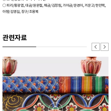
○ 피리/황광엽, 대금/원완철, 해금/김정림, 가야금/문경아, 거문고/한민택,
아쟁/김영길, 장구/조용복
관련자료