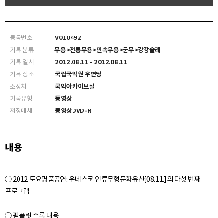
등록번호
V010492
기록 분류
무용>전통무용>민속무용>군무>강강술래
기록 일시
2012.08.11 - 2012.08.11
기록 장소
국립국악원 우면당
소장처
국악아카이브실
기록유형
동영상
저장매체
동영상DVD-R
내용
○ 2012 토요명품공연: 유네스코 인류무형문화유산[08.11.]의 다섯 번째
프로그램
○ 팸플릿 수록 내용