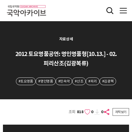
자료상세
2012 토요명품공연: 명인명품형[10.13.] - 02.
피리산조(김광복류)
#토요명품
#명인명품
#민속악
#산조
#피리
#김광복
조회
818
0
0
자막보기