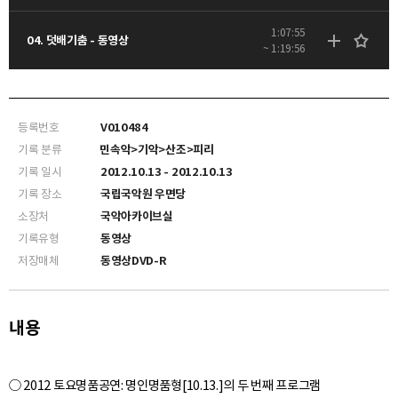
1:07:55
04. 덧배기춤 - 동영상
~ 1:19:56
등록번호
V010484
기록 분류
민속악>기악>산조>피리
기록 일시
2012.10.13 - 2012.10.13
기록 장소
국립국악원 우면당
소장처
국악아카이브실
기록유형
동영상
저장매체
동영상DVD-R
내용
○ 2012 토요명품공연: 명인명품형[10.13.]의 두 번째 프로그램