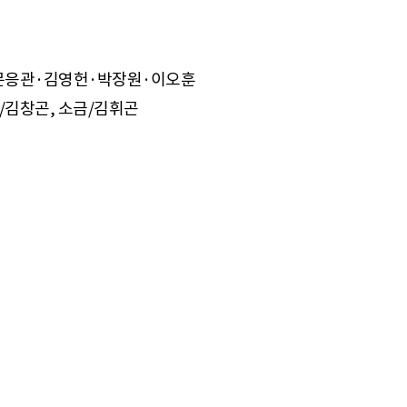
·문응관·김영헌·박장원·이오훈
/김창곤, 소금/김휘곤