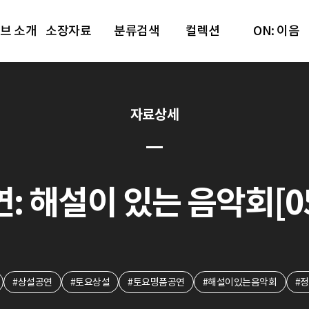
브 소개
소장자료
분류검색
컬렉션
ON: 이음
자료상세
 해설이 있는 음악회[05.2
#상설공연
#토요상설
#토요명품공연
#해설이있는음악회
#