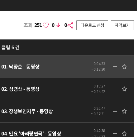
조회
251
0
0
다운로드 신청
자막보기
클립 6 건
0:04:33
01. 낙양춘 - 동영상
~ 0:13:30
0:19:27
02. 상령산 - 동영상
~ 0:24:42
0:26:47
03. 장생보연지무 - 동영상
~ 0:37:31
0:42:38
04. 민요 '아리랑연곡' - 동영상
~ 0:53:33