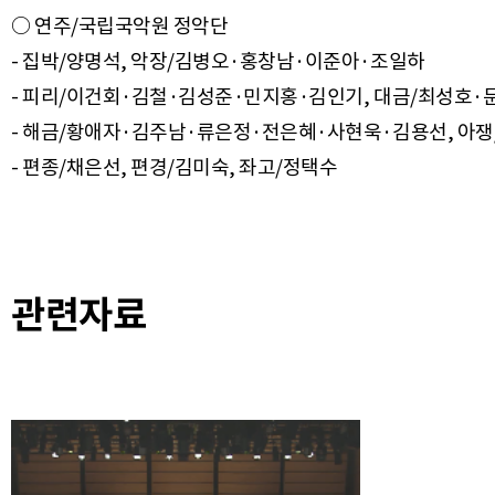
○ 연주/국립국악원 정악단
- 집박/양명석, 악장/김병오·홍창남·이준아·조일하
- 피리/이건회·김철·김성준·민지홍·김인기, 대금/최성호
- 해금/황애자·김주남·류은정·전은혜·사현욱·김용선, 아쟁
- 편종/채은선, 편경/김미숙, 좌고/정택수
관련자료