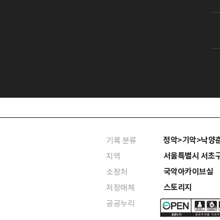
정악>기악>낙양
기록 분류
서울특별시 서초
지역
국악아카이브실
소장처
스토리지
저장매체
공공누리