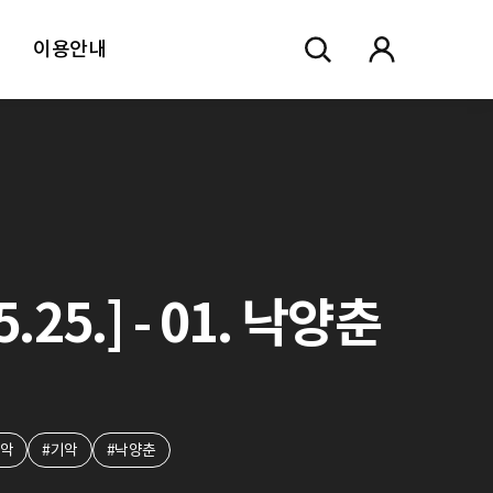
이용안내
5.] - 01. 낙양춘
정악
#기악
#낙양춘