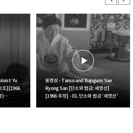
oist: Yu
동영상 - Tanso and Bupgum: Sae
조][1966
Ryong San [단소와 법금: 세영산]
봉)
[1966 추정] - 01. 단소와 법금 ’세영산’
Yu Tae-