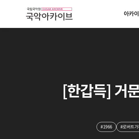
아카이
[한갑득] 거문
#1966
#로버트가