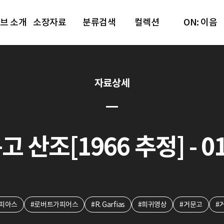
브 소개
소장자료
분류검색
컬렉션
ON: 이음
자료상세
고 산조[1966 추정] - 0
피아스
#로버트가피어스
#R. Garfias
#희귀영상
#거문고
#