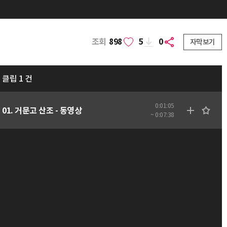
조회
898
5
0
자막보기
클립 1 건
0:01:05
01. 거문고 산조 - 동영상
~ 0:07:38