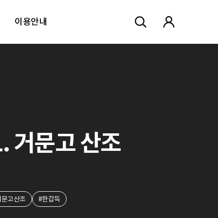
이용안내
1. 거문고 산조
거문고산조
#한갑득