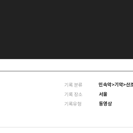
민속악>기악>산
기록 분류
서울
기록 장소
동영상
기록유형