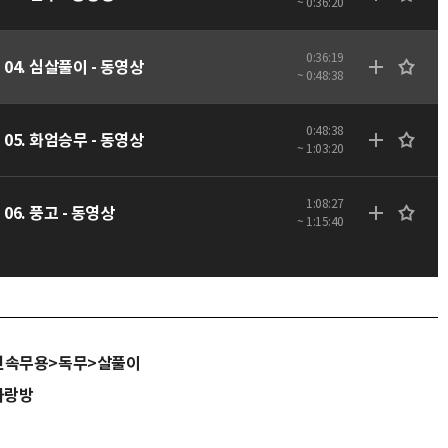
~ 0:36:20
0:36:19
04. 심살풀이 - 동영상
~ 0:48:38
0:48:38
05. 화엄승무 - 동영상
~ 1:03:20
1:08:27
06. 풍고 - 동영상
~ 1:15:40
민속무용>독무>살풀이
사랑방