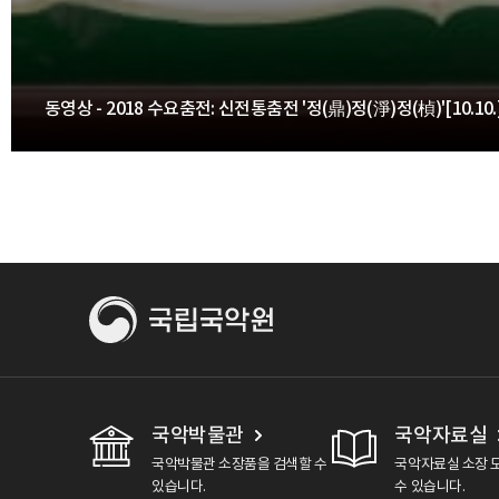
동영상 - 2018 수요춤전: 신전통춤전 '정(鼎)정(淨)정(楨)'[10.10.
국악박물관
국악자료실
국악박물관 소장품을 검색할 수
국악자료실 소장 
있습니다.
수 있습니다.