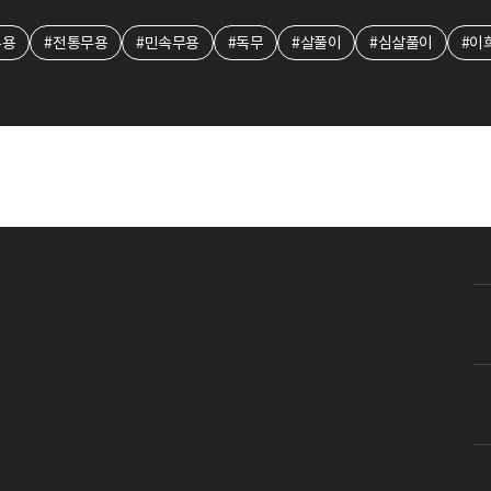
무용
#전통무용
#민속무용
#독무
#살풀이
#심살풀이
#이