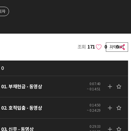
희자
조회
171
0
0
자막보기
0
0:07:40
01. 부채현금 - 동영상
~ 0:14:51
0:14:50
02. 호적입춤 - 동영상
~ 0:24:29
0:29:33
03. 신무 - 동영상