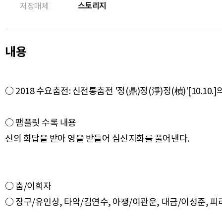
스토리지
저장매체
내용
○ 2018 수요춤전: 신전통춤전 '정(鼎)정(淨)정(楨)'[10.10
○ 팸플릿 수록 내용
○ 춤/이희자