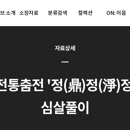
브 소개
소장자료
분류검색
컬렉션
ON: 이음
자료상세
통춤전 '정(鼎)정(淨)정(楨)'
심살풀이