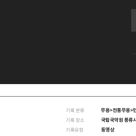
무용>전통무용>
기록 분류
국립국악원 풍류
기록 장소
동영상
기록유형