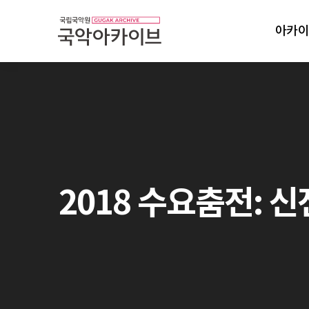
아카이
2018 수요춤전: 신전