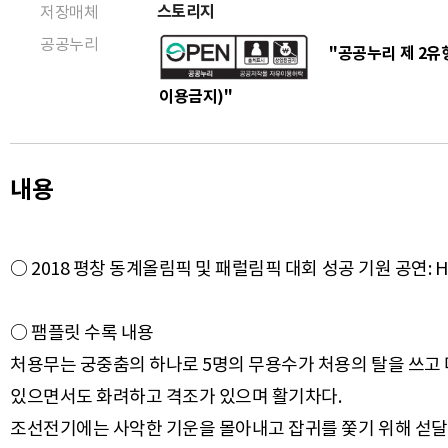
스토리지
저장매체
공공누리
"공공누리 제 2유형
이용금지)"
내용
○ 2018 평창 동계올림픽 및 패럴림픽 대회 성공 기원 공연: HER
○ 팸플릿 수록 내용
처용무는 궁중춤의 하나로 5명의 무용수가 처용의 탈을 쓰고 다섯 
있으면서도 화려하고 격조가 있으며 활기차다.
조선전기에는 사악한 기운을 몰아내고 잡귀를 쫓기 위해 섣달