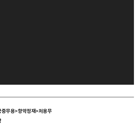
궁중무용>향악정재>처용무
당