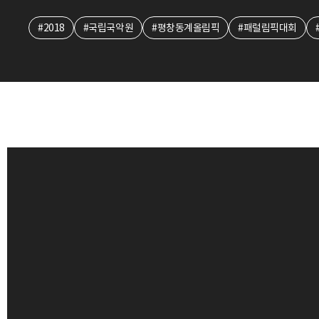
#2018
#국립국악원
#평창동계올림픽
#패럴림픽대회