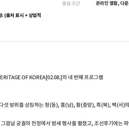
온라인 열람, 다
열람 조건
: (출처 표시 + 상업적
ITAGE OF KOREA[02.08.]의 네 번째 프로그램
방위를 상징하는 청(동), 홍(남), 황(중앙), 흑(북), 백(서
 그믐날 궁궐의 전정에서 밤새 행사를 펼쳤고, 조선후기에는 파