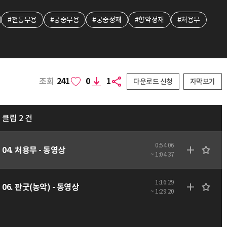
#전통무용
#궁중무용
#궁중정재
#향악정재
#처용무
조회
241
0
1
다운로드 신청
자막보기
클립 2 건
0:54:06
04. 처용무 - 동영상
~ 1:04:37
1:16:29
06. 판굿(농악) - 동영상
~ 1:29:20