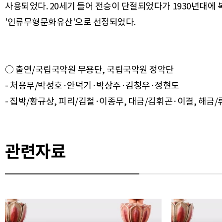
사용되었다. 20세기 들어 전승이 단절되었다가 1930년대에
○ 출연/국립국악원 무용단, 국립국악원 정악단
- 처용무/박성호·안덕기·박상주·김청우·정현도
관련자료