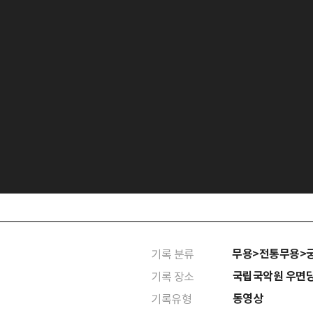
무용>전통무용>
기록 분류
국립국악원 우면
기록 장소
동영상
기록유형