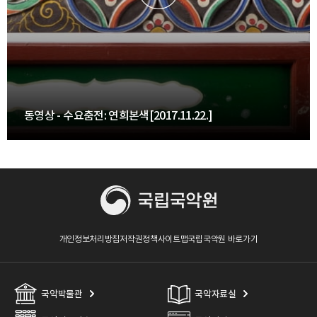
동영상 - 수요춤전: 연희본색[2017.11.22.]
개인정보처리방침
저작권정책
사이트맵
국립국악원 바로가기
국악박물관
국악자료실