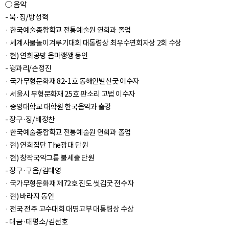
○ 음악
- 북·징/방성혁
· 한국예술종합학교 전통예술원 연희과 졸업
· 세계사물놀이겨루기대회 대통령상 최우수연회자상 2회 수상
· 현) 연희공방 음마깽깽 동인
- 꽹과리/손정진
· 국가무형문화재 82-1호 동해안별신굿 이수자
· 서울시 무형문화재 25호 판소리 고법 이수자
· 중앙대학교 대학원 한국음악과 출강
- 장구·징/배정찬
· 한국예술종합학교 전통예술원 연희과 졸업
· 현) 연희집단 The광대 단원
· 현) 창작국악그룹 불세출 단원
- 장구·구음/김태영
· 국가무형문화재 제72호 진도 씻김굿 전수자
· 현) 바라지 동인
· 전국 전주 고수대회 대명고부 대통령상 수상
- 대금·태평소/김선호