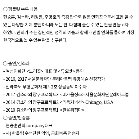
○ 팸플릿 수록 내용
현승훈, 김소라, 허창열, 주영호의 즉흥 판으로 젊은 연희꾼으로서 표현 할 수
있는 다양한 기예 뿐만 아니라 노는 판, 다함께 즐길 수 있는 판을 만들고자
하였다. 연희가 주는 집단적인 성격의 예술과 함께 개인별 연희를 통하여 가장
○ 출연/김소라
- 여성연희단 <노리꽃> 대표 및 <듀오벗> 동인
- 2016, 2017 서울문화재단 문래아트맵 유망예술 선정작가
- 전라북도 무형문화재 제7-2호 정읍농악 이수자
- 2017 김소라의 장구프로젝트3 <비가올징조> 서울문화재단문래아트맵
- 2014 김소라의 장구프로젝트2 <리듬커넥션> Chicago, U.S.A
- 2010 김소라의 장구프로젝트1 <판을뒤집다>
○ 출연/현승훈
- 현승훈연희company대표
- 사) 한울림 수석단원 역임, 금회북춤 전승자