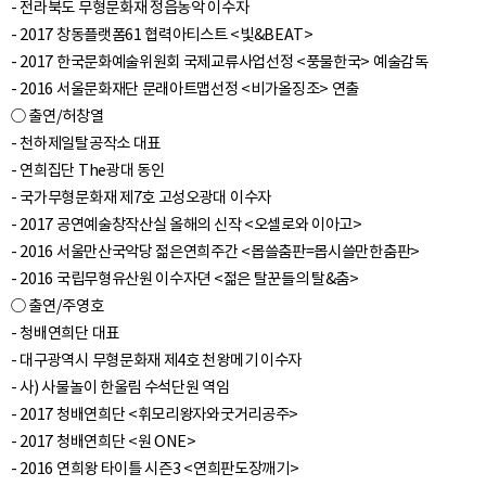
- 전라북도 무형문화재 정읍농악 이수자
- 2017 창동플랫폼61 협력아티스트 <빛&BEAT>
- 2017 한국문화예술위원회 국제교류사업선정 <풍물한국> 예술감독
- 2016 서울문화재단 문래아트맵선정 <비가올징조> 연출
○ 출연/허창열
- 천하제일탈공작소 대표
- 연희집단 The광대 동인
- 국가무형문화재 제7호 고성오광대 이수자
- 2017 공연예술창작산실 올해의 신작 <오셀로와 이아고>
- 2016 서울만산국악당 젊은연희주간 <몹쓸춤판=몹시쓸만한춤판>
- 2016 국립무형유산원 이수자뎐 <젊은 탈꾼들의 탈&춤>
○ 출연/주영호
- 청배연희단 대표
- 대구광역시 무형문화재 제4호 천왕메기 이수자
- 사) 사물놀이 한울림 수석단원 역임
- 2017 청배연희단 <휘모리왕자와굿거리공주>
- 2017 청배연희단 <원 ONE>
- 2016 연희왕 타이틀 시즌3 <연희판도장깨기>