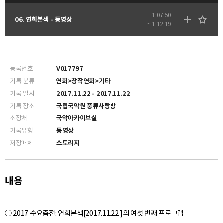
1:07:50
06. 연희본색 - 동영상
~ 1:12:19
등록번호
V017797
기록 분류
연희>창작연희>기타
기록 일시
2017.11.22 - 2017.11.22
기록 장소
국립국악원 풍류사랑방
소장처
국악아카이브실
기록유형
동영상
저장매체
스토리지
내용
○ 2017 수요춤전: 연희본색[2017.11.22.]의 여섯 번째 프로그램