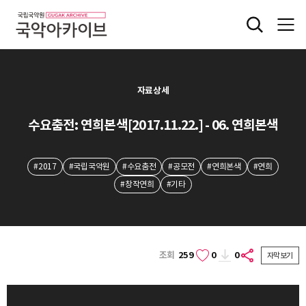
자료상세
수요춤전: 연희본색[2017.11.22.] - 06. 연희본색
#2017
#국립국악원
#수요춤전
#공모전
#연희본색
#연희
#창작연희
#기타
조회
259
0
0
자막보기