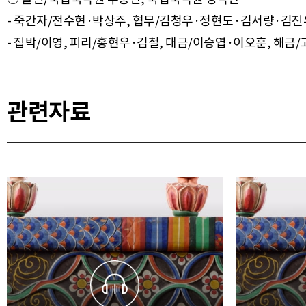
- 죽간자/전수현·박상주, 협무/김청우·정현도·김서량·김
관련자료