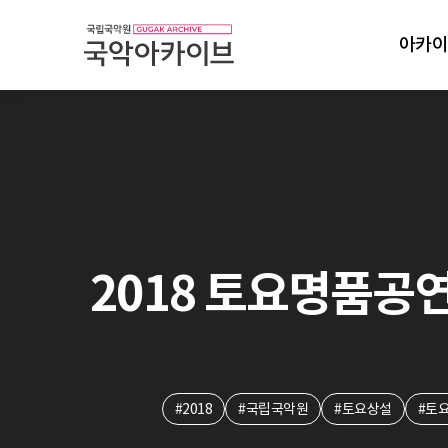
아카이
2018 토요명품공연:
#2018
#국립국악원
#토요상설
#토