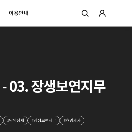
이용안내
 - 03. 장생보연지무
#당악정재
#장생보연지무
#효명세자