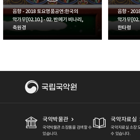
음향 - 2018 토요명품공연:한국의
음향 - 2
악가무[02.10.] - 02. 반메기 비나리,
악가무[02.
축원경
한타령
국악박물관
국악자료실
국악박물관 소장품을 검색할 수
국악자료실 소장 
있습니다.
수 있습니다.