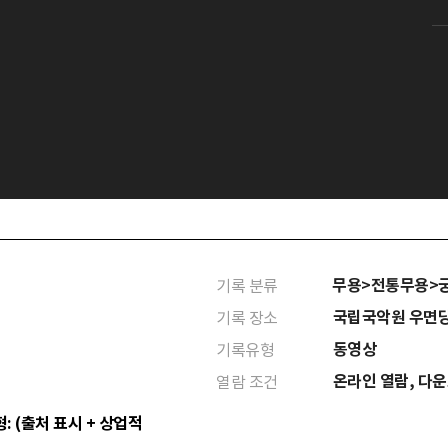
무용>전통무용>
기록 분류
국립국악원 우면
기록 장소
동영상
기록유형
온라인 열람, 다
열람 조건
: (출처 표시 + 상업적