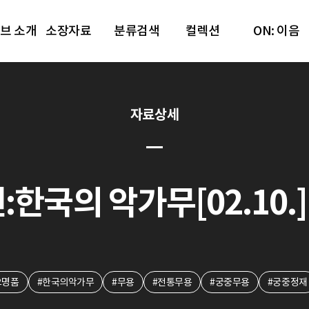
브 소개
소장자료
분류검색
컬렉션
ON: 이음
자료상세
한국의 악가무[02.10.]
요명품
#한국의악가무
#무용
#전통무용
#궁중무용
#궁중정재