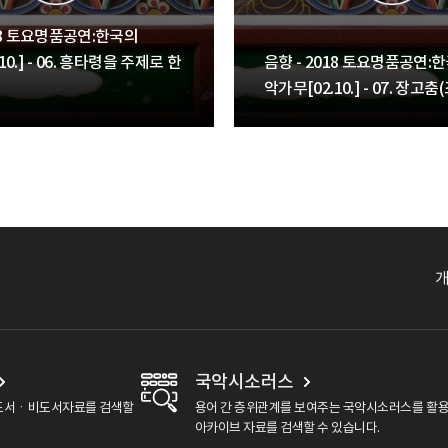
018 토요명품공연:한국의
10.] - 06. 흥타령을 주제로 한
음향 - 2018 토요명품공연:
악가무[02.10.] - 07. 장고
국악시소러스
도서ㆍ비도서자료를 검색할
용어 간 층위관계를 보여주는 국악시소러스를 활
아카이브 자료를 검색할 수 있습니다.