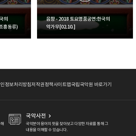
한국의
음향 - 2018 토요명품공연:한국의
춤(조흥동류)
악가무[02.10.]
개인정보처리방침
저작권정책
사이트맵
국립국악원 바로가기
국악사전
용해
국악분야 용어의 뜻을 찾아보고 다양한 자료를 통해 그
내용을 이해할 수 있습니다.