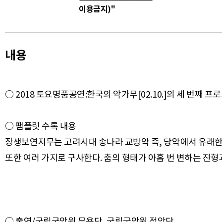
이용금지)"
내용
○ 2018 토요명품공연:한국의 악가무[02.10.]의 세 번째 프
○ 팸플릿 수록 내용
장생보연지무는 고려시대 송나라 교방악 즉, 당악에서 유래한
또한 여러 가지로 구사한다. 춤의 형태가 아홉 번 변하는 진형
○ 출연/국립국악원 무용단, 국립국악원 정악단