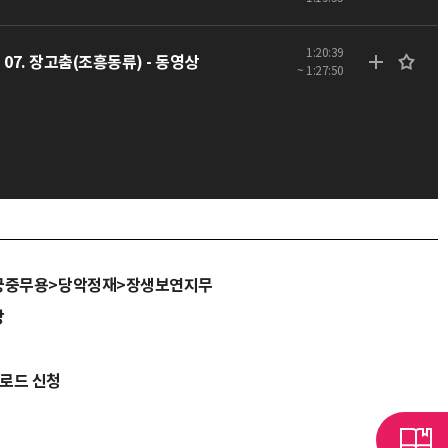
1:20:39
07. 장고춤(조흥동류) - 동영상
~ 1:27:50
궁중무용>당악정재>장생보연지무
당
운로드 신청