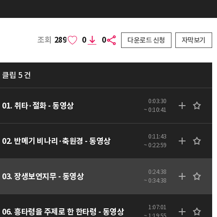
조회
289
0
0
다운로드 신청
자막보기
클립 5 건
0:03:30
01. 취타·절화 - 동영상
~ 0:10:41
0:11:43
02. 반메기 비나리·축원경 - 동영상
~ 0:22:59
0:24:38
03. 장생보연지무 - 동영상
~ 0:34:38
1:07:01
06. 흥타령을 주제로 한 한타령 - 동영상
~ 1:19:55