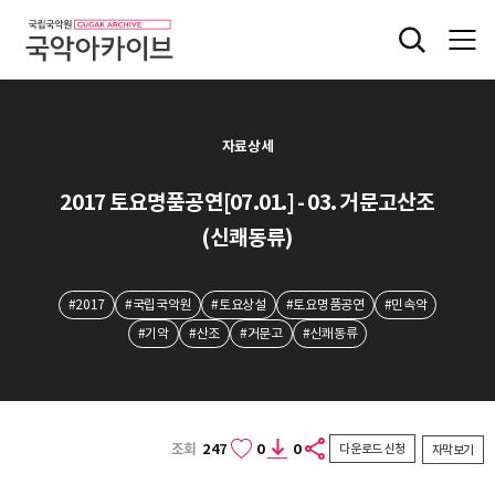
자료상세
2017 토요명품공연[07.01.] - 03. 거문고산조
(신쾌동류)
#2017
#국립국악원
#토요상설
#토요명품공연
#민속악
#기악
#산조
#거문고
#신쾌동류
조회
247
0
0
다운로드 신청
자막보기