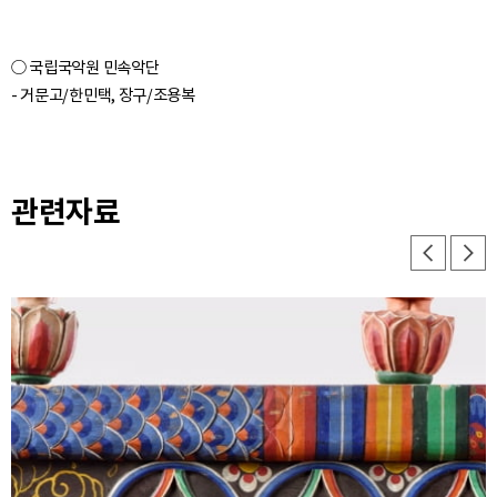
○ 국립국악원 민속악단
- 거문고/한민택, 장구/조용복
관련자료