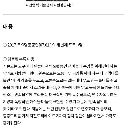
+ 상업적 이용금지 + 변경금지)"
내용
○ 2017 토요명품공연[07.01.]의 세 번째 프로그램
○ 팸플릿 수록 내용
거문고는 고구려 때 만들어져서 오랫동안 선비들의 수양을 위해 연마하는
악기로 사랑받아 왔다. 왼손으로는 오동나무 공명통 위에 작은 나무 막대를
붙인 '괘'위의 줄을 누르고, 오른손으로는 얇은 대나무로 만든 술대를 쥐고
줄을 치거나 뜯어서 소리를 내는데, 가야금에 비해 낮고 묵직한 느낌을 준다.
산조는 민속음악에 뿌리를 둔 대표적인 기악 독주곡으로, 연주자의 뛰어난
기량과 독창적인 해석을 마음껏 표현할 수 있기 때문에 '민속음악의
꽃'이라고도 한다. 처음에는 느린 진양조 장단으로 연주하다가 중모리,
중중모리를 거쳐 자진모리에 이르기까지 점차 장단이 빨라지면서 가락도