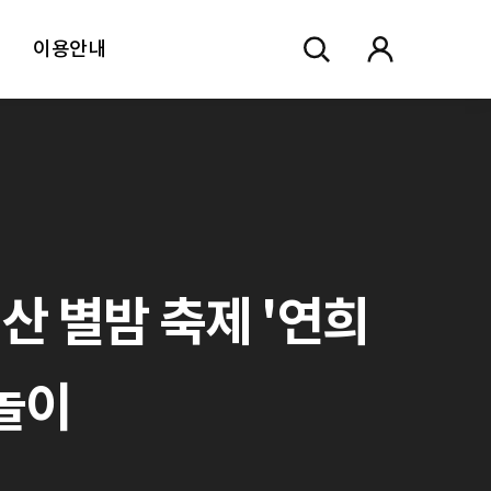
이용안내
산 별밤 축제 '연희
길놀이