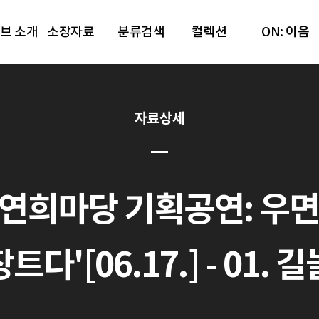
브 소개
소장자료
분류검색
컬렉션
ON: 이음
자료상세
 연희마당 기획공연: 우면
트다'[06.17.] - 01. 