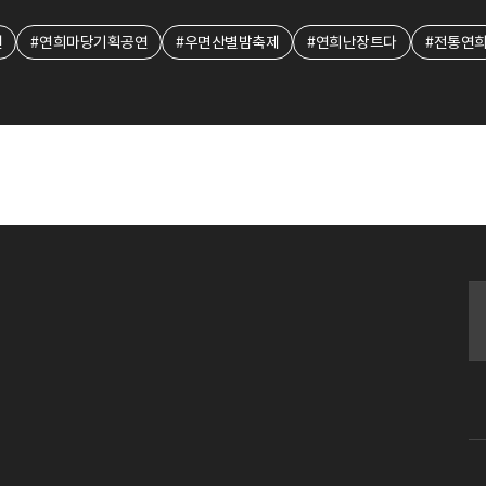
원
#연희마당기획공연
#우면산별밤축제
#연희난장트다
#전통연