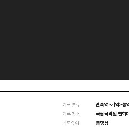
민속악>기악>농
기록 분류
국립국악원 연희
기록 장소
동영상
기록유형