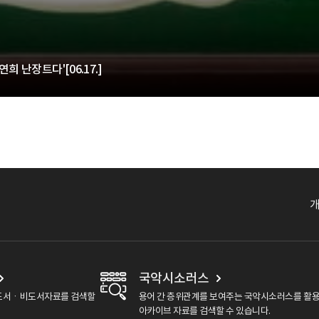
희 난장트다'[06.17.]
국악시소러스
도서ㆍ비도서자료를 검색할
용어 간 층위관계를 보여주는 국악시소러스를 활
아카이브 자료를 검색할 수 있습니다.