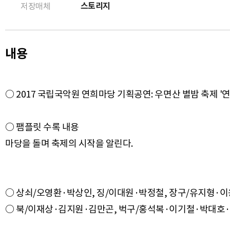
스토리지
저장매체
내용
○ 2017 국립국악원 연희마당 기획공연: 우면산 별밤 축제 '연희
○ 팸플릿 수록 내용
○ 상쇠/오영환·박상인, 징/이대원·박정철, 장구/유지형·