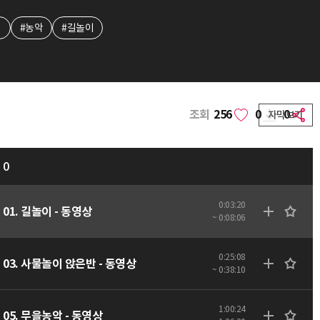
희
#농악
#길놀이
조회
256
0
0
자막보기
0
0:03:20
01. 길놀이 - 동영상
~ 0:08:06
0:25:08
03. 사물놀이 앉은반 - 동영상
~ 0:38:10
1:00:24
05. 무을농악 - 동영상