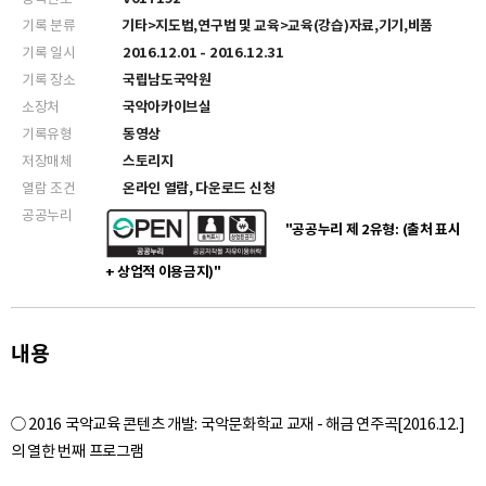
기록 분류
기타>지도법,연구법 및 교육>교육(강습)자료,기기,비품
기록 일시
2016.12.01 - 2016.12.31
기록 장소
국립남도국악원
소장처
국악아카이브실
기록유형
동영상
저장매체
스토리지
열람 조건
온라인 열람, 다운로드 신청
공공누리
"공공누리 제 2유형: (출처 표시
+ 상업적 이용금지)"
내용
○ 2016 국악교육 콘텐츠 개발: 국악문화학교 교재 - 해금 연주곡[2016.12.]