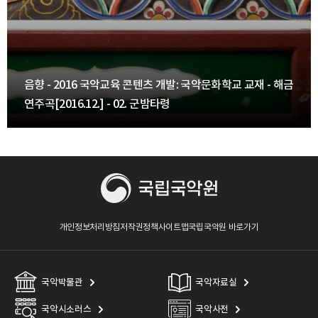
016 국악교육 콘텐츠 개발: 국악문화학교 교재 - 해금
음향 - 2
6.12.] - 02. 군밤타령
연주곡[201
개인정보처리방침
저작권정책
사이트맵
국립국악원 바로가기
국악박물관
국악자료실
국악시소러스
국악사전