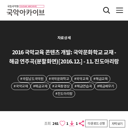
자료상세
2016 국악교육 콘텐츠 개발: 국악문화학교 교재 -
해금 연주곡(분할화면)[2016.12.] - 11. 진도아리랑
#국립남도국악원
#국악문화학교
#국악교육
#해금교육
#국악교재
#해금교재
#교육동영상
#해금연습곡
#해금배우기
#진도아리랑
조회
261
1
1
다운로드 신청
자막보기