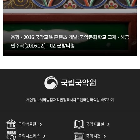
악교육 콘텐츠 개발: 국악문화학교 교재 - 해금
음향 - 2016 국
- 02. 군밤타령
연주곡[2016.12.] 
개인정보처리방침
저작권정책
사이트맵
국립국악원 바로가기
국악박물관
국악자료실
국악시소러스
국악사전