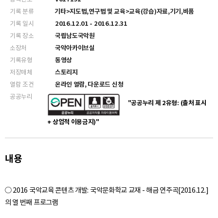
기록 분류
기타>지도법,연구법 및 교육>교육(강습)자료,기기,비품
기록 일시
2016.12.01 - 2016.12.31
기록 장소
국립남도국악원
소장처
국악아카이브실
기록유형
동영상
저장매체
스토리지
열람 조건
온라인 열람, 다운로드 신청
공공누리
"공공누리 제 2유형: (출처 표시
+ 상업적 이용금지)"
내용
○ 2016 국악교육 콘텐츠 개발: 국악문화학교 교재 - 해금 연주곡[2016.12.]