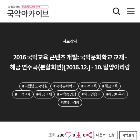
자료상세
2016 국악교육 콘텐츠 개발: 국악문화학교 교재 -
해금 연주곡(분할화면)[2016.12.] - 10. 밀양아리랑
#국립남도국악원
#국악문화학교
#국악교육
#해금교육
#국악교재
#해금교재
#교육동영상
#해금연습곡
#해금배우기
#밀양아리랑
조회
230
0
0
다운로드 신청
자막보기