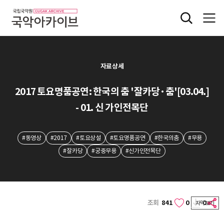
자료상세
2017 토요명품공연: 한국의 춤 '잘카당·춤'[03.04.]
- 01. 신 가인전목단
#동영상
#2017
#토요상설
#토요명품공연
#한국의춤
#무용
#잘카당
#궁중무용
#신가인전목단
조회
841
0
0
자막보기