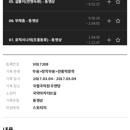
05. 살풀이(한영숙류) - 동영상
~ 0:52:27
0:56:10
06. 부채춤 - 동영상
~ 1:04:03
1:04:50
07. 호적시나위(조흥동류) - 동영상
~ 1:12:47
1:16:13
08. 장고춤 - 동영상
~ 1:23:29
등록번호
V017208
기록 분류
무용>창작무용>전통적창작
기록 일시
2017.03.04 - 2017.03.04
기록 장소
국립국악원 우면당
소장처
국악아카이브실
기록유형
동영상
저장매체
스토리지
내용