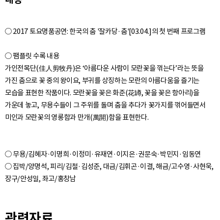
○ 2017 토요명품공연: 한국의 춤 '잘카당·춤'[03.04.]의 첫 번째 프로그램
○ 팸플릿 수록 내용
가인전목단(佳人剪牧丹)은 ‘아름다운 사람이 모란꽃을 꺾는다’라는 뜻을
가진 춤으로 꽃 중의 왕이요, 부귀를 상징하는 모란의 아름다움을 즐기는
모습을 표현한 작품이다. 모란꽃을 꽂은 화준(花罇, 꽃을 꽂은 항아리)을
가운데 놓고, 무용수들이 그 주위를 돌며 춤을 추다가 꽃가지를 꺾어들면서
○ 무용/김혜자·이명희·이정미·유재연·이지은·권문숙·박민지·임동연
○ 집박/양명석, 피리/김철·김성준, 대금/김휘곤·이결, 해금/고수영·사현욱,
관련자료