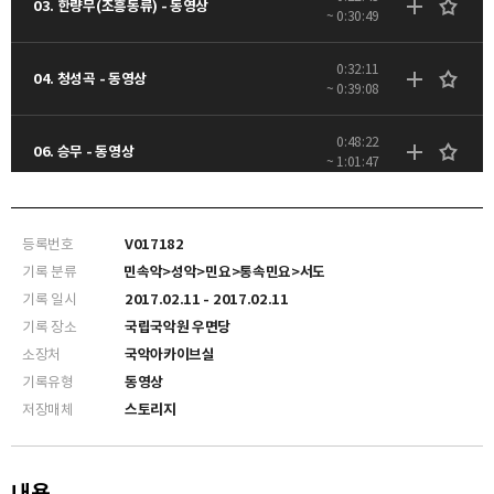
03. 한량무(조흥동류) - 동영상
~ 0:30:49
0:32:11
04. 청성곡 - 동영상
~ 0:39:08
0:48:22
06. 승무 - 동영상
~ 1:01:47
1:02:37
07. 서도민요 '신년맞이·기원굿' - 동영상
~ 1:12:31
등록번호
V017182
기록 분류
민속악>성악>민요>통속민요>서도
기록 일시
2017.02.11 - 2017.02.11
기록 장소
국립국악원 우면당
소장처
국악아카이브실
기록유형
동영상
저장매체
스토리지
내용