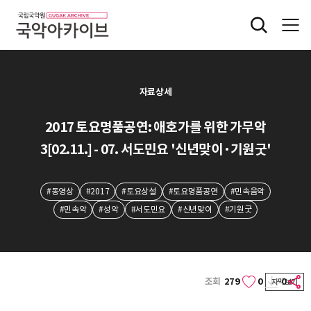
자료상세
2017 토요명품공연: 애호가를 위한 가무악
3[02.11.] - 07. 서도민요 '신년맞이·기원굿'
#동영상
#2017
#토요상설
#토요명품공연
#민속음악
#민속악
#성악
#서도민요
#신년맞이
#기원굿
조회
279
0
0
자막보기