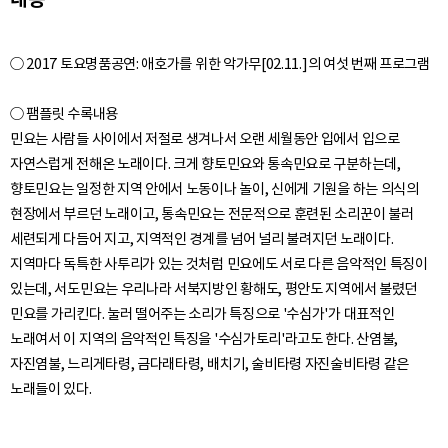
○ 2017 토요명품공연: 애호가를 위한 악가무[02.11.]의 여섯 번째 프로그램
○ 팸플릿 수록내용
민요는 사람들 사이에서 저절로 생겨나서 오랜 세월동안 입에서 입으로
자연스럽게 전해온 노래이다. 크게 향토민요와 통속민요로 구분하는데,
향토민요는 일정한 지역 안에서 노동이나 놀이, 신에게 기원을 하는 의식의
현장에서 부르던 노래이고, 통속민요는 전문적으로 훈련된 소리꾼이 불러
세련되게 다듬어 지고, 지역적인 경계를 넘어 널리 불려지던 노래이다.
지역마다 독특한 사투리가 있는 것처럼 민요에도 서로 다른 음악적인 특징이
있는데, 서도민요는 우리나라 서북지방인 황해도, 평안도 지역에서 불렸던
민요를 가리킨다. 눌러 떨어주는 소리가 특징으로 '수심가'가 대표적인
노래여서 이 지역의 음악적인 특징을 '수심가토리'라고도 한다. 산염불,
자진염불, 느리게타령, 금다래타령, 배치기, 술비타령 자진술비타령 같은