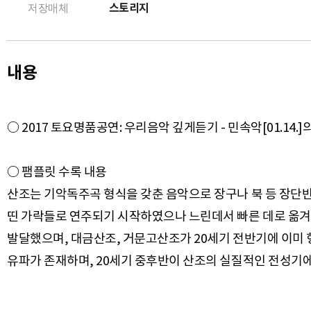
스토리지
저장매체
내용
○ 2017 토요명품공연: 우리음악 깊게듣기 - 민속악[01.14.
○ 팸플릿 수록 내용
산조는 기악독주곡 형식을 갖춘 음악으로 장구나 북 등 장단반주
띤 가락들로 연주되기 시작하였으나 느린데서 빠른 데로 옮겨
발달했으며, 대금산조, 거문고산조가 20세기 전반기에 이미 