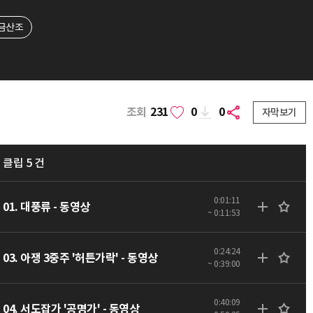
금산조
조회
231
0
0
자막보기
클립 5 건
0:01:11
01. 대풍류 - 동영상
~ 0:11:53
0:24:24
03. 아쟁 3중주 '허튼가락' - 동영상
~ 0:39:00
0:40:09
04. 서도잡가 '공명가' - 동영상