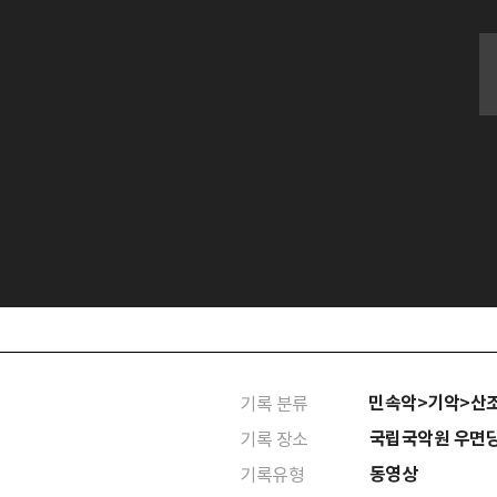
민속악>기악>산
기록 분류
국립국악원 우면
기록 장소
동영상
기록유형