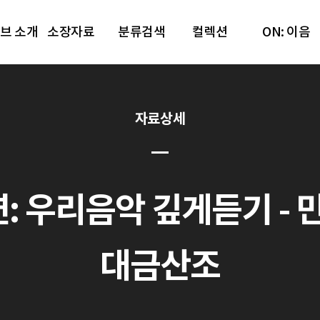
브 소개
소장자료
분류검색
컬렉션
ON: 이음
자료상세
 우리음악 깊게듣기 - 민속악[
대금산조