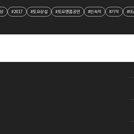
영상
#2017
#토요상설
#토요명품공연
#민속악
#기악
#대