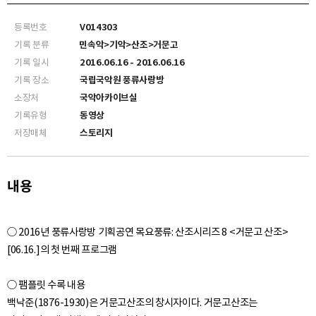
등록번호
V014303
기록 분류
민속악>기악>산조>거문고
기록 일시
2016.06.16 - 2016.06.16
기록 장소
국립국악원 풍류사랑방
소장처
국악아카이브실
기록유형
동영상
저장매체
스토리지
내용
○ 2016년 풍류사랑방 기획공연 목요풍류: 산조시리즈 8 <거문고 산조>
[06.16.]의 첫 번째 프로그램
○ 팸플릿 수록 내용
백낙준(1876-1930)은 거문고산조의 창시자이다. 거문고산조는