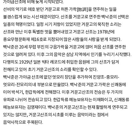
가야금산조에 비해 늦게 시작되었다.
선비의 악기로 애호 받던 거문고로 허튼 가락[散調]을 연주하는 일을
불경스럽게 보는 시선 때문이었다. 산조를 거문고로 연주한 백낙준의 선택은
일종의 혁명이었다. 일정 시기 저항이 있었지만 거문고의 묵직한 소리는
산조와 만난 이후 특별한 멋을 뿜어내었고 거문고 산조는 1978년에
중요무형문화재 제16호로 지정되어 많은 사람들의 사랑을 받게 되었다.
백낙준은 20세 무렵 부친의 구음가락을 거문고에 얹어 처음 산조를 연주한
것으로 알려져 있다. 이후 그의 음악은 삼남 지역에서 인기를 누리기 시작했다.
다행히도 1929년 일본 빅타 레코드에 취입한 음원에 그의 산조가 담겨
전해지고 있어 초기 거문고산조의 소리를 확인할 수 있다.
백낙준은 가야금 산조에 없던 엇모리 장단을 추가하여 진양조-중모리-
엇모리-잔모리의 네 부분으로 만들었다. 백낙준의 거문고 가락은 신쾌동에
이어 박석기, 한갑득에게 전해졌다. 이후 거문고산조의 전승은 두 가지의
유파로 나뉘어 전승되고 있다. 한갑득류 예능보유자는 이재화이고, 신쾌동류
예능보유자는 김영재이다. 백낙준의 거문고산조는 현재 활발하게 연주되고
있지는 않지만, 거문고산조의 시초를 이루는 음악이라는 점에서