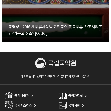
동영상 - 2016년 풍류사랑방 기획공연 목요풍류: 산조시리즈
8 <거문고 산조>[06.16.]
개인정보처리방침
저작권정책
사이트맵
국립국악원 바로가기
국악박물관
국악자료실
국악시소러스
국악사전