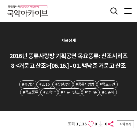
자료상세
2016년 풍류사랑방 기획공연 목요풍류: 산조시리즈
8 <거문고 산조>[06.16.] - 01. 백낙준 거문고 산조
#동영상
#2016
#상설공연
#풍류사랑방
#목요공연
#목요풍류
#민속악
#거문고산조
#백낙준
#김준하
조회
1,135
0
0
자막보기