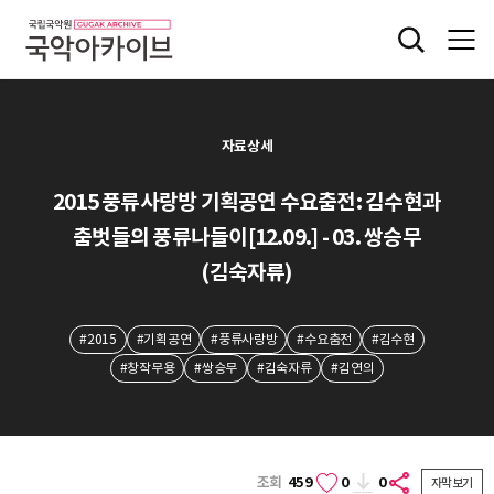
자료상세
2015 풍류사랑방 기획공연 수요춤전: 김수현과
춤벗들의 풍류나들이[12.09.] - 03. 쌍승무
(김숙자류)
#2015
#기획공연
#풍류사랑방
#수요춤전
#김수현
#창작무용
#쌍승무
#김숙자류
#김연의
조회
459
0
0
자막보기