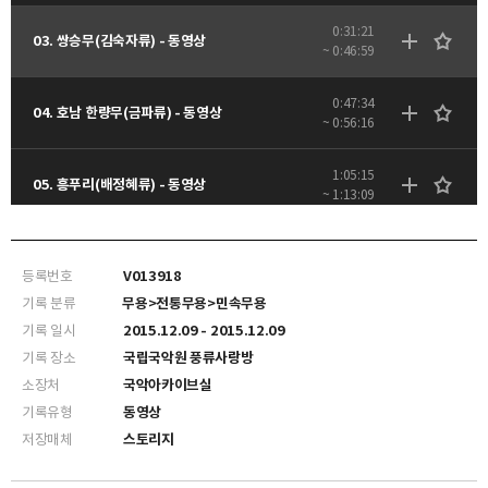
0:31:21
03. 쌍승무(김숙자류) - 동영상
~ 0:46:59
0:47:34
04. 호남 한량무(금파류) - 동영상
~ 0:56:16
1:05:15
05. 흥푸리(배정혜류) - 동영상
~ 1:13:09
1:13:34
06. 소고춤(문근성류) - 동영상
~ 1:26:03
등록번호
V013918
기록 분류
무용>전통무용>민속무용
1:26:04
07. 풍류장고(배정혜류) - 동영상
기록 일시
2015.12.09 - 2015.12.09
~ 1:34:41
기록 장소
국립국악원 풍류사랑방
소장처
국악아카이브실
기록유형
동영상
저장매체
스토리지