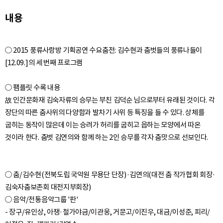
내용
○ 2015 풍류사랑방 기획공연 수요춤전: 김수현과 춤벗들의 풍류나들이
[12.09.]의 세 번째 프로그램
○ 팸플릿 수록 내용
故 인간문화재 김숙자류의 승무는 부친 김덕순 님으로부터 유래된 것이다. 각
장단의 따른 춤사위의 다양함과 발차기 사위 등 특징을 들 수 있다. 상체를
굽히는 동작이 많은데 이는 승려가 허리를 굽히고 읍하는 모양에서 따온
○ 춤/김수현(전북도립 국악원 무용단 단장)·김연의(대전 춤 작가협회 회장·
김숙자춤보존회 대전지부회장)
○ 음악/전통음악그룹 '판'
- 장구/유인상, 아쟁·철가야금/이관웅, 거문고/이진우, 대금/이성준, 피리/