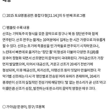
○ 2015 토요명품공연: 종합 다형[11.14.]의 두 번째 프로그램
○ 팸플릿 수록 내용
산조는 기악독주곡 형식을 갖춘 음악으로 장구나 북 등 장단반주와 함께
연주된다. 산조 연주는 짧게는 10여분에서 길게는 한 시간 가량으로 자유롭게
할 수 있다. 산조는 초기에 즉흥성을 띤 가락들로 연주되기 시작하였으나,
느린데서 빠른데로 옮겨가는 ‘장단 틀’의 형성과 더불어 다양한 조(調)를
갖추어 정형화 되면서 산조명인의 음악성이 극대화된다. 가야금산조가 가장
먼저 발달했으며, 이어서 대금산조, 거문고 산조가 20세기 전반기에
형성되며, 이후 해금산조, 피리산조, 아쟁산조 등이 잇달아 만들어졌다. 각
악기별 산조에는 다시 각 명인별로 전승된 여러 유파가 존재하며, 20세기
중후반이 산조의 실질적인 전성기에 해당한다.'말 없는 판소리가 곧 산조'라고