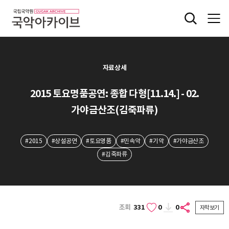
자료상세
2015 토요명품공연: 종합 다형[11.14.] - 02.
가야금산조(김죽파류)
#2015
#상설공연
#토요명품
#민속악
#기악
#가야금산조
#김죽파류
조회
331
0
0
자막보기