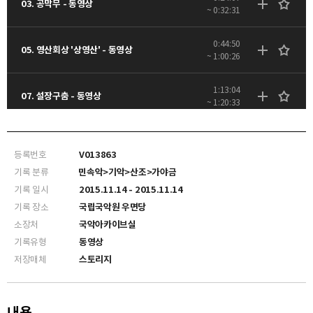
03. 공막무 - 동영상
~ 0:32:31
0:44:50
05. 영산회상 '상영산' - 동영상
~ 1:00:26
1:13:04
07. 설장구춤 - 동영상
~ 1:20:33
등록번호
V013863
기록 분류
민속악>기악>산조>가야금
기록 일시
2015.11.14 - 2015.11.14
기록 장소
국립국악원 우면당
소장처
국악아카이브실
기록유형
동영상
저장매체
스토리지
내용