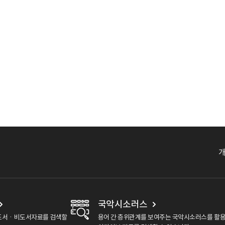
국악시소러스
도서ㆍ비도서자료를 검색할
용어 간 층위관계를 보여주는 국악시소러스를 활