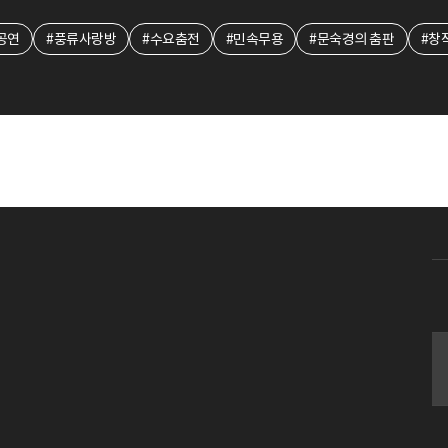
공연
#풍류사랑방
#수요춤전
#민속무용
#문숙경의 춤판
#창