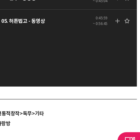
~ 0:45:04
0:45:59
05. 허튼법고 - 동영상
~ 0:56:45
전통적창작>독무>기타
사랑방