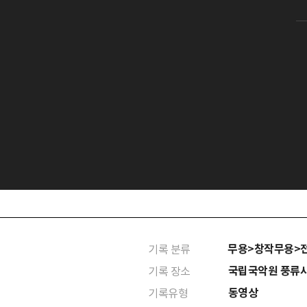
무용>창작무용>
기록 분류
국립국악원 풍류
기록 장소
동영상
기록유형