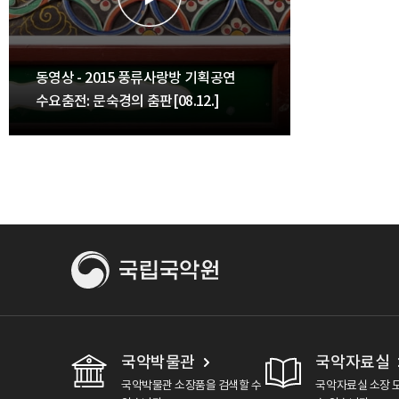
동영상 - 2015 풍류사랑방 기획공연
수요춤전: 문숙경의 춤판[08.12.]
국악박물관
국악자료실
국악박물관 소장품을 검색할 수
국악자료실 소장 