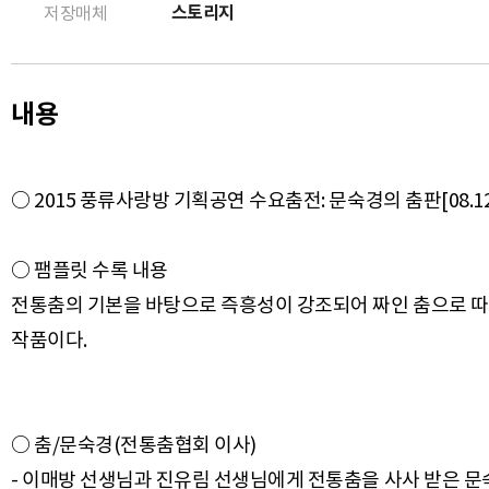
스토리지
저장매체
내용
○ 2015 풍류사랑방 기획공연 수요춤전: 문숙경의 춤판[08.1
○ 팸플릿 수록 내용
전통춤의 기본을 바탕으로 즉흥성이 강조되어 짜인 춤으로 따
○ 춤/문숙경(전통춤협회 이사)
- 이매방 선생님과 진유림 선생님에게 전통춤을 사사 받은 