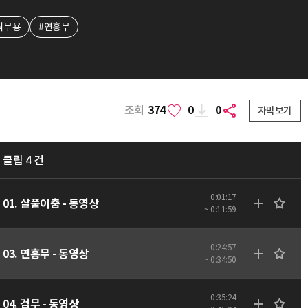
작무용
#연흥무
조회
374
0
0
자막보기
클립 4 건
0:01:17
01. 살풀이춤 - 동영상
~ 0:11:59
0:24:57
03. 연흥무 - 동영상
~ 0:34:50
0:35:24
04. 검무 - 동영상