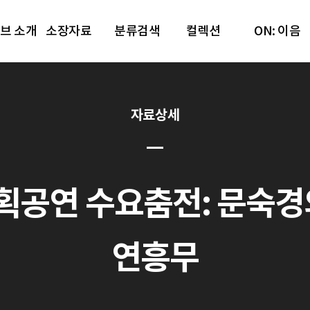
브 소개
소장자료
분류검색
컬렉션
ON: 이음
자료상세
공연 수요춤전: 문숙경의 춤판
연흥무