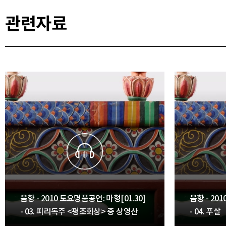
관련자료
음향 - 2010 토요명품공연: 마형[01.30]
음향 - 20
- 03. 피리독주 <평조회상> 중 상영산
- 04. 푸살