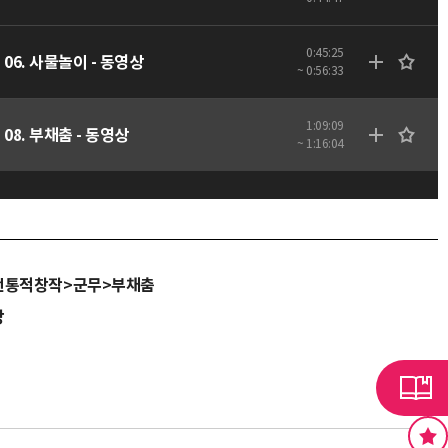
0:45:25
06. 사물놀이 - 동영상
~ 0:56:33
1:09:09
08. 부채춤 - 동영상
~ 1:16:04
전통적창작>군무>부채춤
당