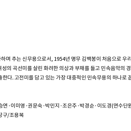
하며 추는 신무용으로서, 1954년 명무 김백봉이 처음으로 우
여성의 곡선미를 살린 화려한 의상과 부채를 들고 민속음악의 경
승연·이미영·권문숙·박민지·조은주·박경순·이도경(연수단원