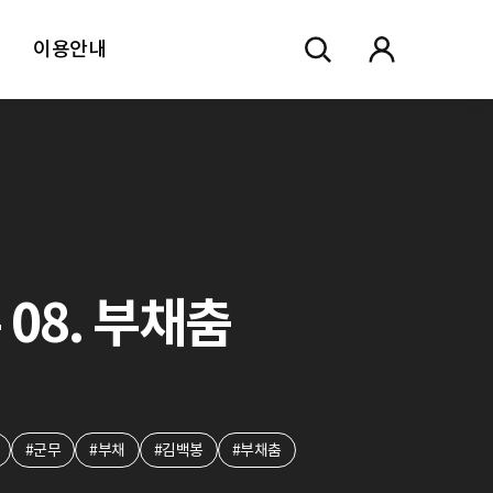
이용안내
 08. 부채춤
#군무
#부채
#김백봉
#부채춤