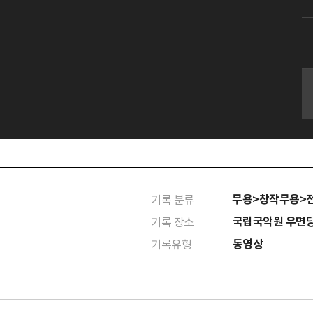
무용>창작무용>
기록 분류
국립국악원 우면
기록 장소
동영상
기록유형