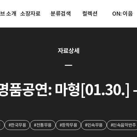
브 소개
소장자료
분류검색
컬렉션
ON: 이음
자료상세
명품공연: 마형[01.30.] -
형
#한국무용
#전통무용
#창작무용
#민속무용
#민속음악반주