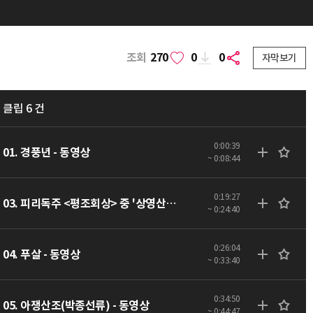
조회
270
0
0
자막보기
클립 6 건
0:00:39
01. 경풍년 - 동영상
~ 0:08:44
0:19:27
03. 피리독주 <평조회상> 중 '상영산' - 동영상
~ 0:24:40
0:26:04
04. 푸살 - 동영상
~ 0:33:40
0:34:50
05. 아쟁산조(박종선류) - 동영상
~ 0:44:47