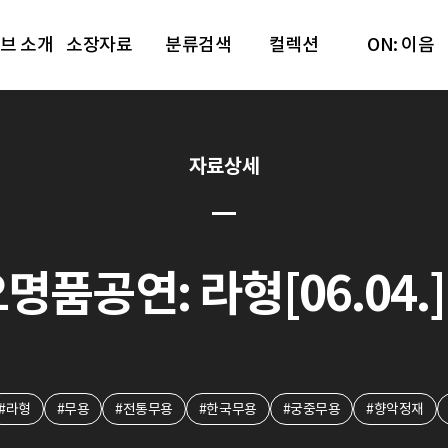
브 소개
소장자료
분류검색
컬렉션
ON: 이음
자료상세
명품공연: 라형[06.04.] 
#라형
#무용
#전통무용
#한국무용
#궁중무용
#향악정재