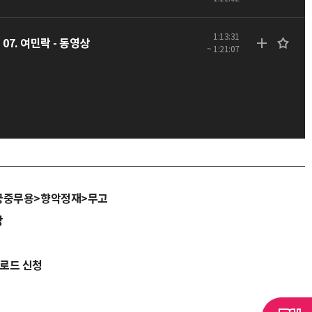
1:13:31
07. 여민락 - 동영상
~ 1:21:07
궁중무용>향악정재>무고
당
운로드 신청