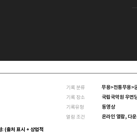
무용>전통무용>
기록 분류
국립국악원 우면
기록 장소
동영상
기록유형
온라인 열람, 다
열람 조건
: (출처 표시 + 상업적