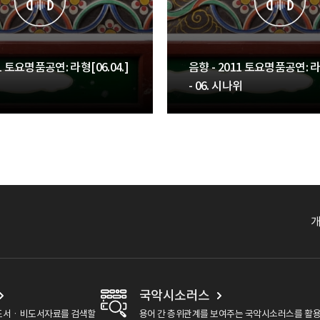
11 토요명품공연: 라형[06.04.]
음향 - 2011 토요명품공연: 라형
- 06. 시나위
국악시소러스
도서ㆍ비도서자료를 검색할
용어 간 층위관계를 보여주는 국악시소러스를 활