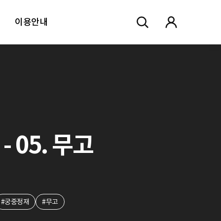
이용안내
- 05. 무고
#궁중정재
#무고