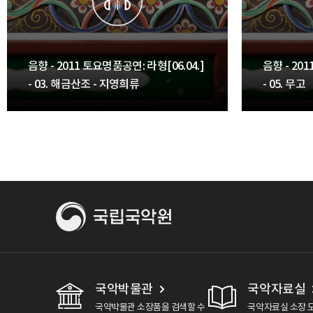
음향 - 2011 토요명품공연: 라형[06.04.]
음향 - 20
- 03. 해금산조 - 지영희류
- 05. 무고
국악박물관
국악자료실
국악박물관 소장품을 검색할 수
국악자료실 소장 