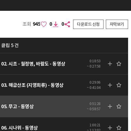
조회
945
0
0
다운로드 신청
자막보기
클립 5 건
0:18:53
02. 시조 - 월정명, 바람도 - 동영상
~ 0:27:58
0:29:06
03. 해금산조 (지영희류) - 동영상
~ 0:41:04
0:51:28
05. 무고 - 동영상
~ 0:58:57
1:00:21
06. 시나위 - 동영상
~ 1:12:02