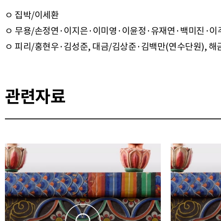
ㅇ 집박/이세환
ㅇ 무용/손정연·이지은·이미영·이윤정·유재연·백미진·이
관련자료