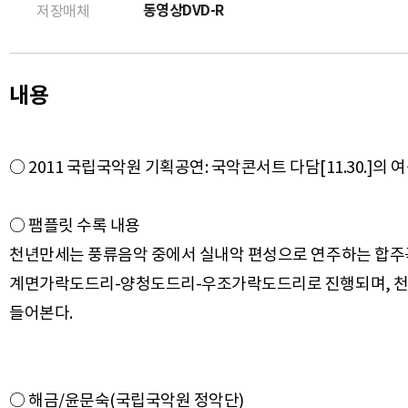
동영상DVD-R
저장매체
내용
○ 2011 국립국악원 기획공연: 국악콘서트 다담[11.30.]의
○ 팸플릿 수록 내용
천년만세는 풍류음악 중에서 실내악 편성으로 연주하는 합주곡
계면가락도드리-양청도드리-우조가락도드리로 진행되며, 천년만
○ 해금/윤문숙(국립국악원 정악단)