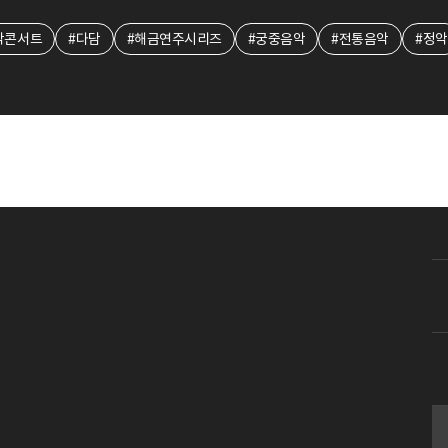
악콘서트
#다담
#해금연주시리즈
#궁중음악
#전통음악
#정악