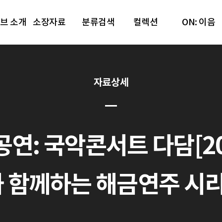
브 소개
소장자료
분류검색
컬렉션
ON: 이음
자료상세
 국악콘서트 다담[2011.1
 함께하는 해금연주 시리