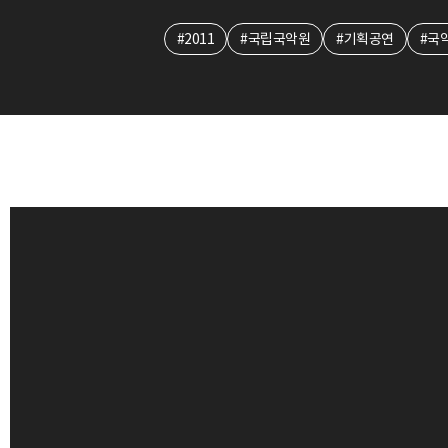
#2011
#국립국악원
#기획공연
#국