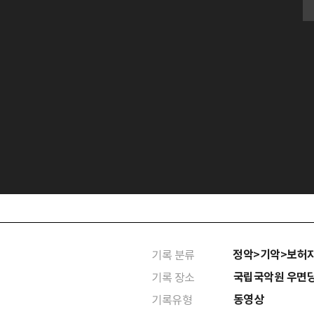
정악>기악>보허
기록 분류
국립국악원 우면
기록 장소
동영상
기록유형