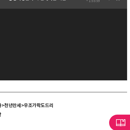
~ 1:55:59
자>천년만세>우조가락도드리
당