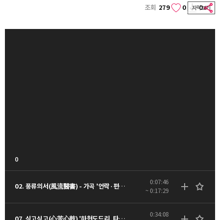
조회
279
0
0
자막보기
0
0:07:46
02. 풍류의서(風流醫書) - 가곡 '언락·편수대엽' - 동영상
~ 0:17:29
0:34:08
07. 심고심고(心苦心鼓) '하현도드리, 타령' - 동영상