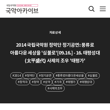
자료상세
2014 국립국악원 정악단 정기공연: 풍류로
아름다운 세상을 '심불로'[09.16.] - 16. 태평성대
(太平盛代) 사제의 조우 '태평가'
#2014
#정악단
#정기공연
#풍류로아름다운세상을
#심불로
#창작극
#정악
#성악
#가곡
#태평가
#태평성대
#사제의조우