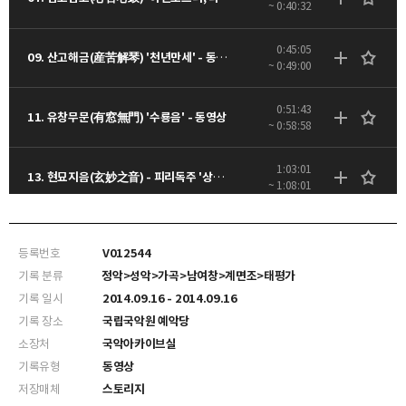
~ 0:40:32
0:45:05
09. 산고해금(産苦解琴) '천년만세' - 동영상
~ 0:49:00
0:51:43
11. 유창무문(有窓無門) '수룡음' - 동영상
~ 0:58:58
1:03:01
13. 현묘지음(玄妙之音) - 피리독주 '상영산', 춘앵전 - 동영상
~ 1:08:01
1:19:56
16. 태평성대(太平盛代) 사제의 조우 '태평가' - 동영상
~ 1:29:22
등록번호
V012544
기록 분류
정악>성악>가곡>남여창>계면조>태평가
기록 일시
2014.09.16 - 2014.09.16
기록 장소
국립국악원 예악당
소장처
국악아카이브실
기록유형
동영상
저장매체
스토리지