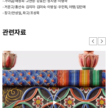
- 가야금/채성희·고연정·강효진·정지영·이명하
- 거문고/홍선숙·김치자·김미숙·이방실·우민희, 아쟁/김인애
관련자료