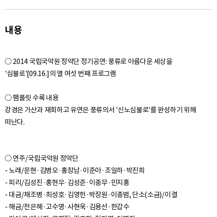
내용
○ 2014 국립국악원 정악단 정기공연: 풍류로 아름다운 세상을
'심불로'[09.16.]의 열 여섯 번째 프로그램
○ 팸플릿 수록 내용
강경은 가산과 재회하고 유연은 풍류의서 '신노심불로'를 완성하기 위해
○ 연주/국립국악원 정악단
- 노래/문현·김병오·홍창남·이준아·조일하·박진희
- 피리/김성진·홍현우·김성준·이종무·민지홍
- 대금/채조병·최성호·김영헌·박장원·이종범, 단소(소금)/이결
- 해금/전은혜·고수영·사현욱·김용선·한갑수