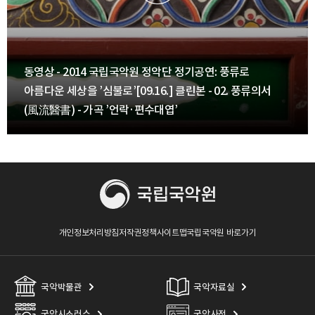
동영상 - 2014 국립국악원 정악단 정기공연: 풍류로
아름다운 세상을 ’심불로’[09.16.] 클린본 - 02. 풍류의서
(風流醫書) - 가곡 ’언락·편수대엽’
개인정보처리방침
저작권정책
사이트맵
국립국악원 바로가기
국악박물관
국악자료실
국악시소러스
국악사전